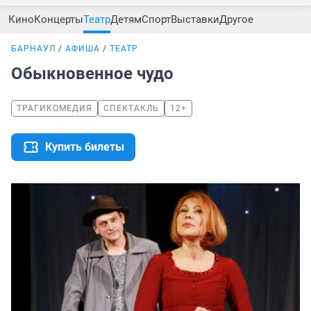
Кино
Концерты
Театр
Детям
Спорт
Выставки
Другое
БАРНАУЛ
АФИША
ТЕАТР
Обыкновенное чудо
ТРАГИКОМЕДИЯ
СПЕКТАКЛЬ
12+
Купить билеты