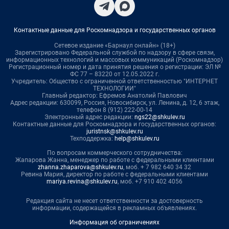
Контактные данные для Роскомнадзора и государственных органов
Сетевое издание «Барнаул онлайн» (18+)
Зарегистрировано Федеральной службой по надзору в сфере связи,
информационных технологий и массовых коммуникаций (Роскомнадзор)
Регистрационный номер и дата принятия решения о регистрации: ЭЛ №
ФС 77 – 83220 от 12.05.2022 г.
Учредитель: Общество с ограниченной ответственностью "ИНТЕРНЕТ
ТЕХНОЛОГИИ"
Главный редактор: Ефремов Анатолий Павлович
Адрес редакции: 630099, Россия, Новосибирск, ул. Ленина, д. 12, 6 этаж,
телефон 8 (912) 222-00-14
Электронный адрес редакции:
ngs22@shkulev.ru
Контактные данные для Роскомнадзора и государственных органов:
juristnsk@shkulev.ru
Техподдержка:
help@shkulev.ru
По вопросам коммерческого сотрудничества:
Жапарова Жанна, менеджер по работе с федеральными клиентами
zhanna.zhaparova@shkulev.ru
, моб. + 7 982 640 34 32
Ревина Мария, директор по работе с федеральными клиентами
mariya.revina@shkulev.ru
, моб. +7 910 402 4056
Редакция сайта не несет ответственности за достоверность
информации, содержащейся в рекламных объявлениях.
Информация об ограничениях