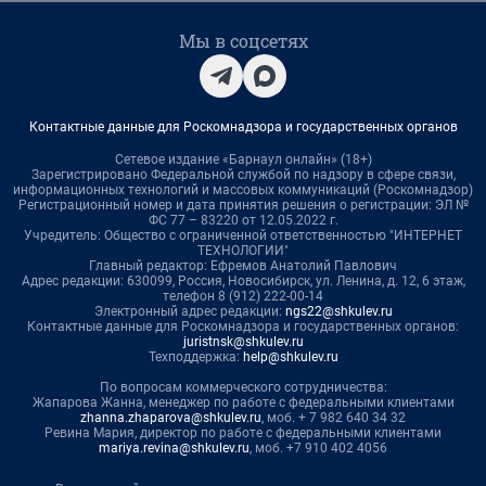
Мы в соцсетях
Контактные данные для Роскомнадзора и государственных органов
Сетевое издание «Барнаул онлайн» (18+)
Зарегистрировано Федеральной службой по надзору в сфере связи,
информационных технологий и массовых коммуникаций (Роскомнадзор)
Регистрационный номер и дата принятия решения о регистрации: ЭЛ №
ФС 77 – 83220 от 12.05.2022 г.
Учредитель: Общество с ограниченной ответственностью "ИНТЕРНЕТ
ТЕХНОЛОГИИ"
Главный редактор: Ефремов Анатолий Павлович
Адрес редакции: 630099, Россия, Новосибирск, ул. Ленина, д. 12, 6 этаж,
телефон 8 (912) 222-00-14
Электронный адрес редакции:
ngs22@shkulev.ru
Контактные данные для Роскомнадзора и государственных органов:
juristnsk@shkulev.ru
Техподдержка:
help@shkulev.ru
По вопросам коммерческого сотрудничества:
Жапарова Жанна, менеджер по работе с федеральными клиентами
zhanna.zhaparova@shkulev.ru
, моб. + 7 982 640 34 32
Ревина Мария, директор по работе с федеральными клиентами
mariya.revina@shkulev.ru
, моб. +7 910 402 4056