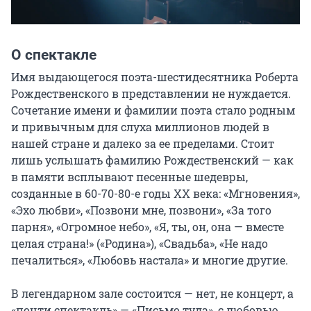
О спектакле
Имя выдающегося поэта-шестидесятника Роберта 
Рождественского в представлении не нуждается. 
Сочетание имени и фамилии поэта стало родным 
и привычным для слуха миллионов людей в 
нашей стране и далеко за ее пределами. Стоит 
лишь услышать фамилию Рождественский — как 
в памяти всплывают песенные шедевры, 
созданные в 60-70-80-е годы XX века: «Мгновения», 
«Эхо любви», «Позвони мне, позвони», «За того 
парня», «Огромное небо», «Я, ты, он, она — вместе 
целая страна!» («Родина»), «Свадьба», «Не надо 
печалиться», «Любовь настала» и многие другие.

В легендарном зале состоится — нет, не концерт, а 
«почти спектакль» — «Письмо туда», с любовью 