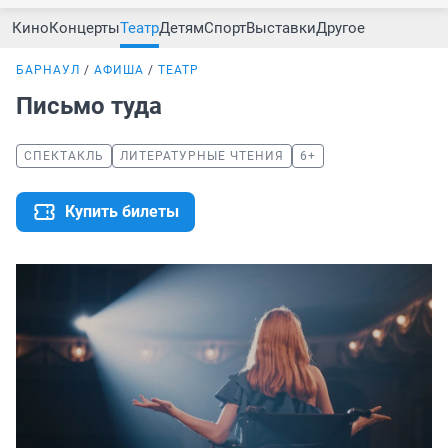
Кино
Концерты
Театр
Детям
Спорт
Выставки
Другое
БАРНАУЛ
АФИША
ТЕАТР
Письмо туда
СПЕКТАКЛЬ
ЛИТЕРАТУРНЫЕ ЧТЕНИЯ
6+
Купить билеты