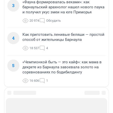
«Фауна формировалась веками»: как
3
барнаульский арахнолог нашел нового паука
и получил укус змеи на юге Приморья
20 974
Обсудить
Как приготовить ленивые беляши — простой
4
способ от жительницы Барнаула
18 537
4
«Чемпионкой быть — это кайф»: как мама в
5
декрете из Барнаула завоевала золото на
соревнованиях по бодибилдингу
16 606
1