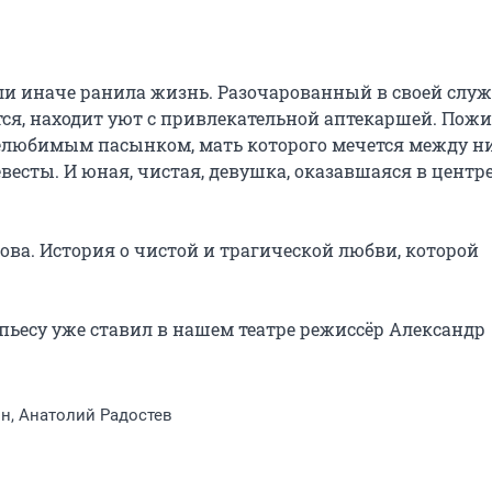
или иначе ранила жизнь. Разочарованный в своей служб
тся, находит уют с привлекательной аптекаршей. Пожил
елюбимым пасынком, мать которого мечется между ни
есты. И юная, чистая, девушка, оказавшаяся в центре
ва. История о чистой и трагической любви, которой 
а пьесу уже ставил в нашем театре режиссёр Александр 
н, Анатолий Радостев