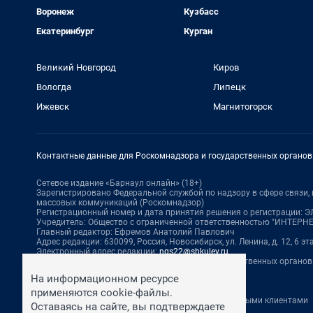
Воронеж
Кузбасс
Екатеринбург
Курган
Великий Новгород
Киров
Вологда
Липецк
Ижевск
Магнитогорск
Контактные данные для Роскомнадзора и государственных органов
Сетевое издание «Барнаул онлайн» (18+)
Зарегистрировано Федеральной службой по надзору в сфере связи
массовых коммуникаций (Роскомнадзор)
Регистрационный номер и дата принятия решения о регистрации: ЭЛ 
Учредитель: Общество с ограниченной ответственностью "ИНТЕР
Главный редактор: Ефремов Анатолий Павлович
Адрес редакции: 630099, Россия, Новосибирск, ул. Ленина, д. 12, 6 эт
Электронный адрес редакции:
ngs22@shkulev.ru
Контактные данные для Роскомнадзора и государственных органов
Техподдержка:
help@shkulev.ru
На информационном ресурсе
По вопросам коммерческого сотрудничества:
применяются cookie-файлы.
Жапарова Жанна, менеджер по работе с федеральными клиентами
Оставаясь на сайте, вы подтверждаете
zhanna.zhaparova@shkulev.ru
, моб. + 7 982 640 34 32