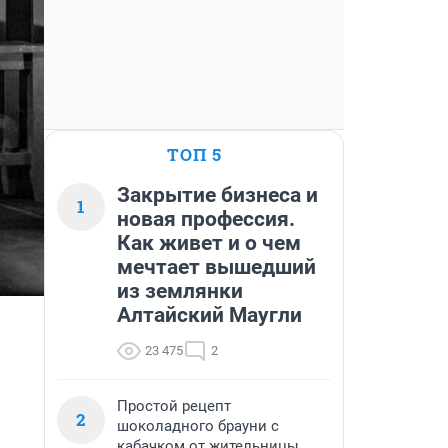
ТОП 5
Закрытие бизнеса и
1
новая профессия.
Как живет и о чем
мечтает вышедший
из землянки
Алтайский Маугли
23 475
2
Простой рецепт
2
шоколадного брауни с
кабачком от жительницы