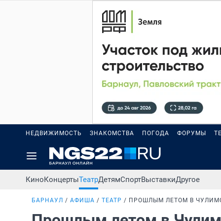
НЕДВИЖИМОСТЬ
ЗНАКОМСТВА
ПОГОДА
ФОРУМЫ
Т
Кино
Концерты
Театр
Детям
Спорт
Выставки
Другое
БАРНАУЛ
АФИША
ТЕАТР
ПРОШЛЫМ ЛЕТОМ В ЧУЛИМ
Прошлым летом в Чули