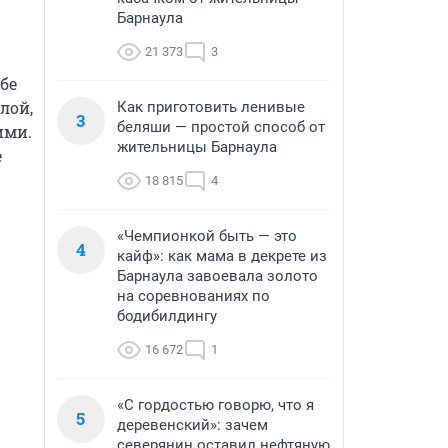
Барнаула
21 373
3
е 
ой, 
Как приготовить ленивые
3
беляши — простой способ от
ми. 
жительницы Барнаула
 
18 815
4
«Чемпионкой быть — это
4
кайф»: как мама в декрете из
Барнаула завоевала золото
на соревнованиях по
бодибилдингу
16 672
1
«С гордостью говорю, что я
5
деревенский»: зачем
северянин оставил нефтяную