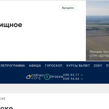
ЕЛЕПРОГРАММА
АФИША
ГОРОСКОП
КУРСЫ ВАЛЮТ
ZODY
П
USD 82,17
СЕЙЧАС
1
ПРОБКИ
+17°C
EUR 94,84
СКЕ
мске