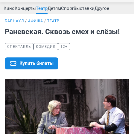
Кино
Концерты
Театр
Детям
Спорт
Выставки
Другое
БАРНАУЛ
АФИША
ТЕАТР
Раневская. Сквозь смех и слёзы!
СПЕКТАКЛЬ
КОМЕДИЯ
12+
Купить билеты