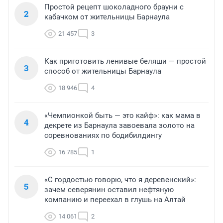
Простой рецепт шоколадного брауни с
2
кабачком от жительницы Барнаула
21 457
3
Как приготовить ленивые беляши — простой
3
способ от жительницы Барнаула
18 946
4
«Чемпионкой быть — это кайф»: как мама в
4
декрете из Барнаула завоевала золото на
соревнованиях по бодибилдингу
16 785
1
«С гордостью говорю, что я деревенский»:
5
зачем северянин оставил нефтяную
компанию и переехал в глушь на Алтай
14 061
2