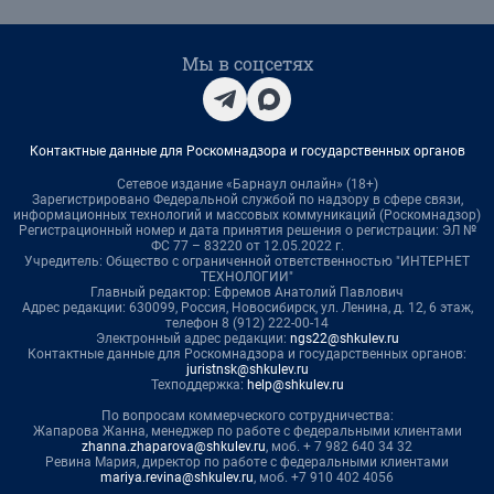
Мы в соцсетях
Контактные данные для Роскомнадзора и государственных органов
Сетевое издание «Барнаул онлайн» (18+)
Зарегистрировано Федеральной службой по надзору в сфере связи,
информационных технологий и массовых коммуникаций (Роскомнадзор)
Регистрационный номер и дата принятия решения о регистрации: ЭЛ №
ФС 77 – 83220 от 12.05.2022 г.
Учредитель: Общество с ограниченной ответственностью "ИНТЕРНЕТ
ТЕХНОЛОГИИ"
Главный редактор: Ефремов Анатолий Павлович
Адрес редакции: 630099, Россия, Новосибирск, ул. Ленина, д. 12, 6 этаж,
телефон 8 (912) 222-00-14
Электронный адрес редакции:
ngs22@shkulev.ru
Контактные данные для Роскомнадзора и государственных органов:
juristnsk@shkulev.ru
Техподдержка:
help@shkulev.ru
По вопросам коммерческого сотрудничества:
Жапарова Жанна, менеджер по работе с федеральными клиентами
zhanna.zhaparova@shkulev.ru
, моб. + 7 982 640 34 32
Ревина Мария, директор по работе с федеральными клиентами
mariya.revina@shkulev.ru
, моб. +7 910 402 4056