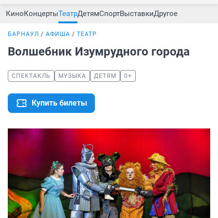
Кино
Концерты
Театр
Детям
Спорт
Выставки
Другое
БАРНАУЛ
АФИША
ТЕАТР
Волшебник Изумрудного города
СПЕКТАКЛЬ
МУЗЫКА
ДЕТЯМ
0+
Купить билеты