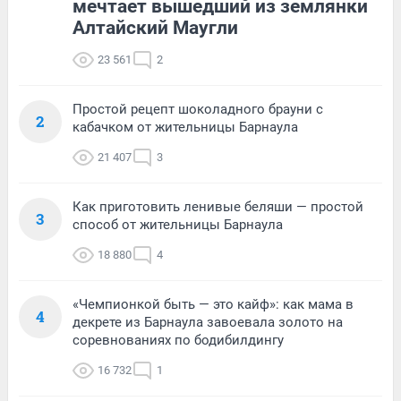
мечтает вышедший из землянки
Алтайский Маугли
23 561
2
Простой рецепт шоколадного брауни с
2
кабачком от жительницы Барнаула
21 407
3
Как приготовить ленивые беляши — простой
3
способ от жительницы Барнаула
18 880
4
«Чемпионкой быть — это кайф»: как мама в
4
декрете из Барнаула завоевала золото на
соревнованиях по бодибилдингу
16 732
1