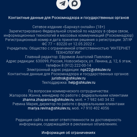
Контактные данные для Роскомнадзора и государственных органов
Сетевое издание «Барнаул онлайн» (18+)
Зарегистрировано Федеральной службой по надзору в сфере связи,
информационных технологий и массовых коммуникаций (Роскомнадзор)
Регистрационный номер и дата принятия решения о регистрации: ЭЛ №
ФС 77 – 83220 от 12.05.2022 г.
Учредитель: Общество с ограниченной ответственностью "ИНТЕРНЕТ
ТЕХНОЛОГИИ"
Главный редактор: Ефремов Анатолий Павлович
Адрес редакции: 630099, Россия, Новосибирск, ул. Ленина, д. 12, 6 этаж,
телефон 8 (912) 222-00-14
Электронный адрес редакции:
ngs22@shkulev.ru
Контактные данные для Роскомнадзора и государственных органов:
juristnsk@shkulev.ru
Техподдержка:
help@shkulev.ru
По вопросам коммерческого сотрудничества:
Жапарова Жанна, менеджер по работе с федеральными клиентами
zhanna.zhaparova@shkulev.ru
, моб. + 7 982 640 34 32
Ревина Мария, директор по работе с федеральными клиентами
mariya.revina@shkulev.ru
, моб. +7 910 402 4056
Редакция сайта не несет ответственности за достоверность
информации, содержащейся в рекламных объявлениях.
Информация об ограничениях