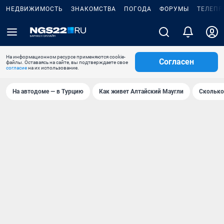
НЕДВИЖИМОСТЬ
ЗНАКОМСТВА
ПОГОДА
ФОРУМЫ
ТЕЛЕПР
На информационном ресурсе применяются cookie-
Согласен
файлы. Оставаясь на сайте, вы подтверждаете свое
согласие
на их использование.
На автодоме — в Турцию
Как живет Алтайский Маугли
Сколько