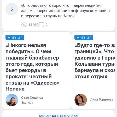
«С гордостью говорю, что я деревенский»:
5
зачем северянин оставил нефтяную компанию
и переехал в глушь на Алтай
13 988
2
МНЕНИЕ
МНЕНИЕ
«Никого нельзя
«Будто где-то за
победить». О чем
границей». Что
главный блокбастер
удивило в Горн
этого года, который
Колывани турис
бьет рекорды в
Барнаула и ско
прокате: честный
стоил отдых
отзыв на «Одиссею»
Нолана
Стас Соколов
Лина Гордеева
Эксперт
РЕКОМЕНДУЕМ