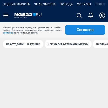
НЕДВИЖИМОСТЬ
ЗНАКОМСТВА
ПОГОДА
ФОРУМЫ
ТЕЛЕПР
На информационном ресурсе применяются cookie-
Согласен
файлы. Оставаясь на сайте, вы подтверждаете свое
согласие
на их использование.
На автодоме — в Турцию
Как живет Алтайский Маугли
Сколько