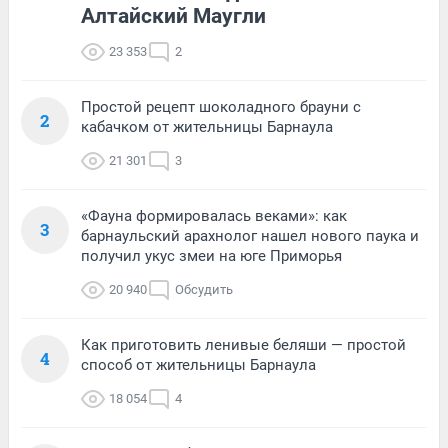
Алтайский Маугли
23 353
2
Простой рецепт шоколадного брауни с
2
кабачком от жительницы Барнаула
21 301
3
«Фауна формировалась веками»: как
3
барнаульский арахнолог нашел нового паука и
получил укус змеи на юге Приморья
20 940
Обсудить
Как приготовить ленивые беляши — простой
4
способ от жительницы Барнаула
18 054
4