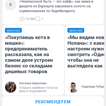
«Чемпионкой быть — это кайф»: как мама в
5
декрете из Барнаула завоевала золото на
соревнованиях по бодибилдингу
16 585
1
МНЕНИЕ
МНЕНИЕ
«Покупаешь кота в
«Мы видим нов
мешке»:
Нолана»: с каки
предприниматель
настроем нужн
рассказала, как на
смотреть «Одис
самом деле устроен
чтобы она не
бизнес со складами
выглядела как 
дешевых товаров
Наталья Шорохова
Надежда Губарь
Открыла кофейную точку на
деньги соцразвития
РЕКОМЕНДУЕМ