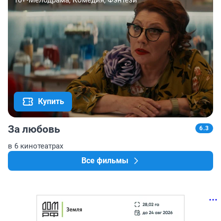
16+
•
Мелодрама, Комедия, Фэнтези
Купить
За любовь
6.3
в 6 кинотеатрах
Все фильмы