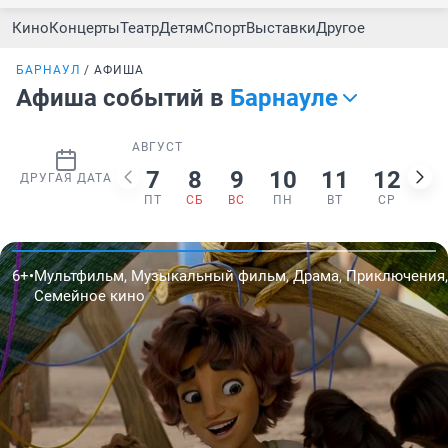
Кино
Концерты
Театр
Детям
Спорт
Выставки
Другое
БАРНАУЛ
АФИША
Афиша событий в
Барнауле
АВГУСТ
7
8
9
10
11
12
1
ДРУГАЯ ДАТА
ПТ
СБ
ВС
ПН
ВТ
СР
ЧТ
,
16+
•
Комедия