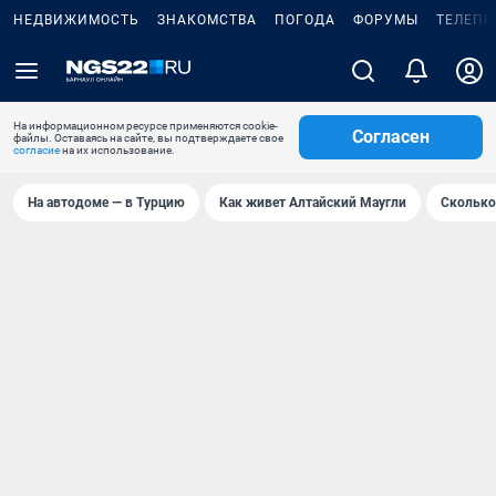
НЕДВИЖИМОСТЬ
ЗНАКОМСТВА
ПОГОДА
ФОРУМЫ
ТЕЛЕПР
На информационном ресурсе применяются cookie-
Согласен
файлы. Оставаясь на сайте, вы подтверждаете свое
согласие
на их использование.
На автодоме — в Турцию
Как живет Алтайский Маугли
Сколько