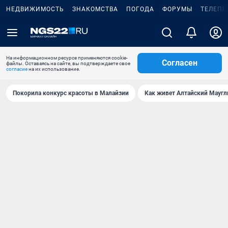
НЕДВИЖИМОСТЬ
ЗНАКОМСТВА
ПОГОДА
ФОРУМЫ
ТЕЛЕПР
На информационном ресурсе применяются cookie-
Согласен
файлы. Оставаясь на сайте, вы подтверждаете свое
согласие
на их использование.
Покорила конкурс красоты в Малайзии
Как живет Алтайский Маугл