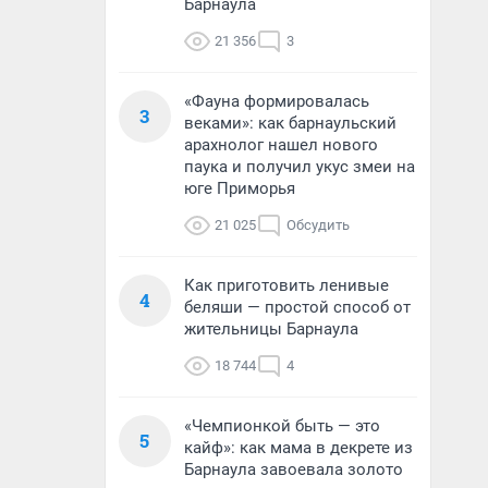
Барнаула
21 356
3
«Фауна формировалась
3
веками»: как барнаульский
арахнолог нашел нового
паука и получил укус змеи на
юге Приморья
21 025
Обсудить
Как приготовить ленивые
4
беляши — простой способ от
жительницы Барнаула
18 744
4
«Чемпионкой быть — это
5
кайф»: как мама в декрете из
Барнаула завоевала золото