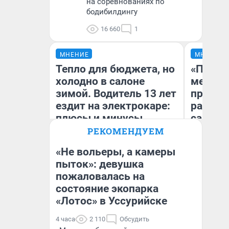
на соревнованиях по
бодибилдингу
16 660
1
МНЕНИЕ
МНЕНИЕ
Тепло для бюджета, но
«Покуп
холодно в салоне
мешке»
зимой. Водитель 13 лет
предпр
ездит на электрокаре:
рассказ
плюсы и минусы
самом 
бизнес
РЕКОМЕНДУЕМ
дешевы
«Не вольеры, а камеры
пыток»: девушка
На
пожаловалась на
Денис Дедюхин
От
де
состояние экопарка
«Лотос» в Уссурийске
4 часа
2 110
Обсудить