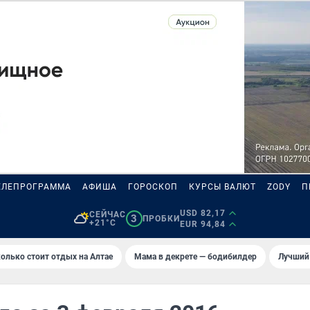
ЕЛЕПРОГРАММА
АФИША
ГОРОСКОП
КУРСЫ ВАЛЮТ
ZODY
П
USD 82,17
СЕЙЧАС
3
ПРОБКИ
+21°C
EUR 94,84
олько стоит отдых на Алтае
Мама в декрете — бодибилдер
Лучший