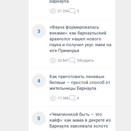
Барнаула
21 254
3
«Фауна формировалась
3
веками»: как барнаульский
арахнолог нашел нового
паука и получил укус змеи на
юге Приморья
20 847
Обсудить
Как приготовить ленивые
4
беляши — простой способ от
жительницы Барнаула
17 386
4
«Чемпионкой быть — это
5
кайф»: как мама в декрете из
Барнаула завоевала золото