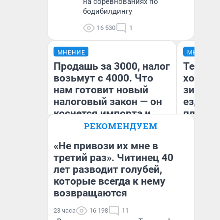
на соревнованиях по
бодибилдингу
16 530
1
МНЕНИЕ
МНЕНИЕ
Продашь за 3000, налог
Тепло 
возьмут с 4000. Что
холодн
нам готовит новый
зимой.
налоговый закон — он
ездит н
коснется импорта и
плюсы 
даже репетиторов
РЕКОМЕНДУЕМ
«Не привози их мне в
третий раз». Читинец 40
лет разводит голубей,
Анастасия Завгородняя
Д
которые всегда к нему
возвращаются
23 часа
16 198
11