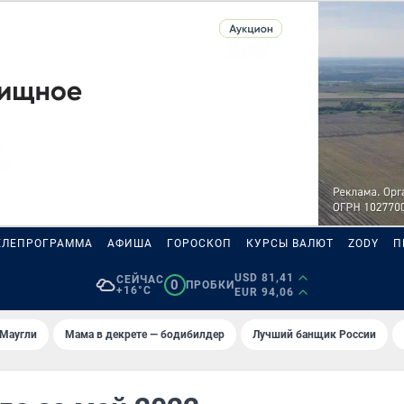
ЕЛЕПРОГРАММА
АФИША
ГОРОСКОП
КУРСЫ ВАЛЮТ
ZODY
П
USD 81,41
СЕЙЧАС
0
ПРОБКИ
+16°C
EUR 94,06
 Маугли
Мама в декрете — бодибилдер
Лучший банщик России