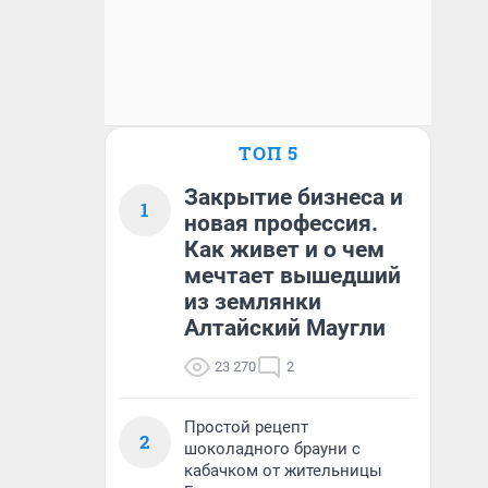
ТОП 5
Закрытие бизнеса и
1
новая профессия.
Как живет и о чем
мечтает вышедший
из землянки
Алтайский Маугли
23 270
2
Простой рецепт
2
шоколадного брауни с
кабачком от жительницы