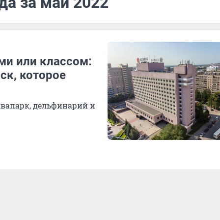
да за май 2022
ями или классом:
ск, которое
квапарк, дельфинарий и