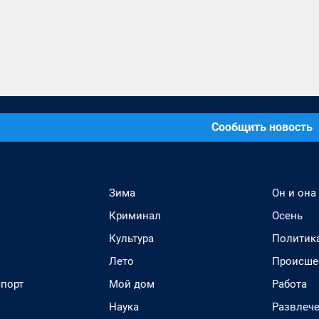
Сообщить новость
Зима
Он и она
Криминал
Осень
Культура
Политик
Лето
Происше
спорт
Мой дом
Работа
Наука
Развлеч