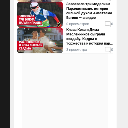
Завоевала три медали на
Паралимпиаде: история
сильной духом Анастасии
Багиян — в видео
0 просмотров
0
Клава Кока и Дима
Масленников сыграли
свадьбу. Кадры с
торжества и история пары
— в видео
3 просмотра
0