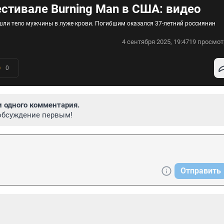
стивале Burning Man в США: видео
шли тело мужчины в луже крови. Погибшим оказался 37-летний россиянин
4 сентября 2025, 19:47
19 просмот
0
и одного комментария.
обсуждение первым!
Отправить