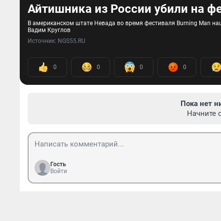
Айтишника из России убили на фе
В американском штате Невада во время фестиваля Burning Man на
Вадим Круглов
Источник: 
NGS55.RU
0
0
0
0
Пока нет н
Начните 
Гость
Войти