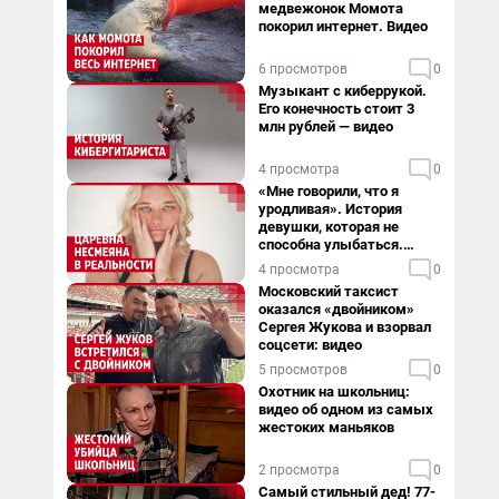
медвежонок Момота
покорил интернет. Видео
6 просмотров
0
Музыкант с киберрукой.
Его конечность стоит 3
млн рублей — видео
4 просмотра
0
«Мне говорили, что я
уродливая». История
девушки, которая не
способна улыбаться.
Видео
4 просмотра
0
Московский таксист
оказался «двойником»
Сергея Жукова и взорвал
соцсети: видео
5 просмотров
0
Охотник на школьниц:
видео об одном из самых
жестоких маньяков
2 просмотра
0
Самый стильный дед! 77-