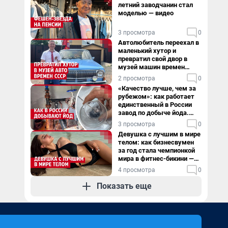
летний заводчанин стал
моделью — видео
3 просмотра
0
Автолюбитель переехал в
маленький хутор и
превратил свой двор в
музей машин времен
СССР. Видео
2 просмотра
0
«Качество лучше, чем за
рубежом»: как работает
единственный в России
завод по добыче йода.
Видео
3 просмотра
0
Девушка с лучшим в мире
телом: как бизнесвумен
за год стала чемпионкой
мира в фитнес-бикини —
видео
4 просмотра
0
Показать еще