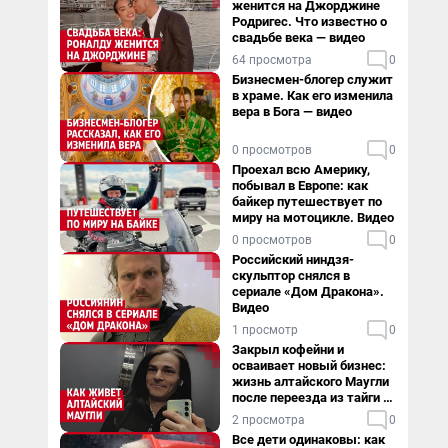
женится на Джорджине
Родригес. Что известно о
свадьбе века — видео
64 просмотра
0
Бизнесмен-блогер служит
в храме. Как его изменила
вера в Бога — видео
0 просмотров
0
Проехал всю Америку,
побывал в Европе: как
байкер путешествует по
миру на мотоцикле. Видео
0 просмотров
0
Российский ниндзя-
скульптор снялся в
сериале «Дом Дракона».
Видео
1 просмотр
0
Закрыл кофейни и
осваивает новый бизнес:
жизнь алтайского Маугли
после переезда из тайги в
столицу
2 просмотра
0
Все дети одинаковы: как