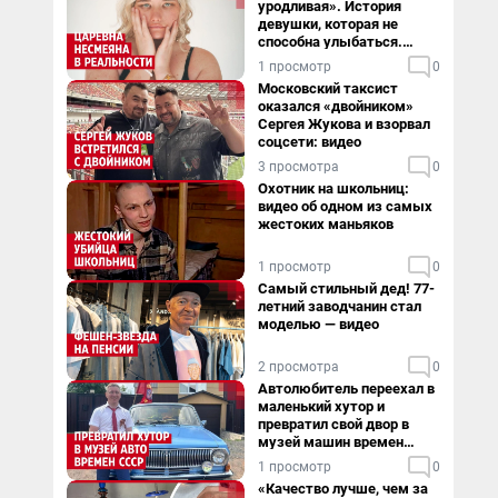
уродливая». История
девушки, которая не
способна улыбаться.
Видео
1 просмотр
0
Московский таксист
оказался «двойником»
Сергея Жукова и взорвал
соцсети: видео
3 просмотра
0
Охотник на школьниц:
видео об одном из самых
жестоких маньяков
1 просмотр
0
Самый стильный дед! 77-
летний заводчанин стал
моделью — видео
2 просмотра
0
Автолюбитель переехал в
маленький хутор и
превратил свой двор в
музей машин времен
СССР. Видео
1 просмотр
0
«Качество лучше, чем за