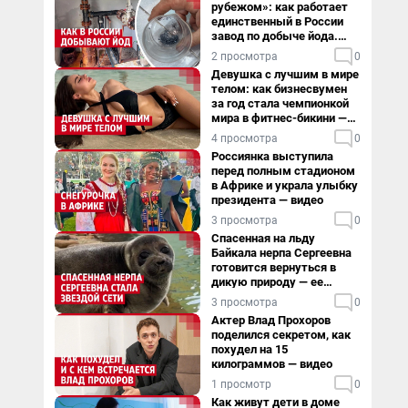
рубежом»: как работает
единственный в России
завод по добыче йода.
Видео
2 просмотра
0
Девушка с лучшим в мире
телом: как бизнесвумен
за год стала чемпионкой
мира в фитнес-бикини —
видео
4 просмотра
0
Россиянка выступила
перед полным стадионом
в Африке и украла улыбку
президента — видео
3 просмотра
0
Спасенная на льду
Байкала нерпа Сергеевна
готовится вернуться в
дикую природу — ее
видеоистория
3 просмотра
0
Актер Влад Прохоров
поделился секретом, как
похудел на 15
килограммов — видео
1 просмотр
0
Как живут дети в доме