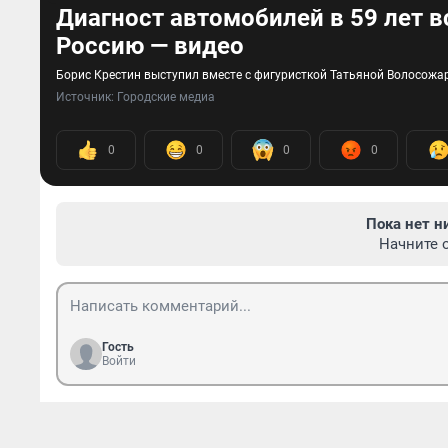
Диагност автомобилей в 59 лет в
Россию — видео
Борис Крестин выступил вместе с фигуристкой Татьяной Волосож
Источник: 
Городские медиа
0
0
0
0
Пока нет н
Начните 
Гость
Войти