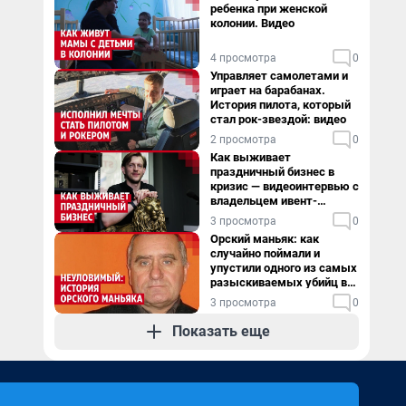
ребенка при женской
колонии. Видео
4 просмотра
0
Управляет самолетами и
играет на барабанах.
История пилота, который
стал рок-звездой: видео
2 просмотра
0
Как выживает
праздничный бизнес в
кризис — видеоинтервью с
владельцем ивент-
агентства
3 просмотра
0
Орский маньяк: как
случайно поймали и
упустили одного из самых
разыскиваемых убийц в
России. Видео
3 просмотра
0
Показать еще