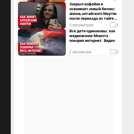
Закрыл кофейни и
осваивает новый бизнес:
жизнь алтайского Маугли
после переезда из тайги в
столицу
0 просмотров
0
Все дети одинаковы: как
медвежонок Момота
покорил интернет. Видео
2 просмотра
0