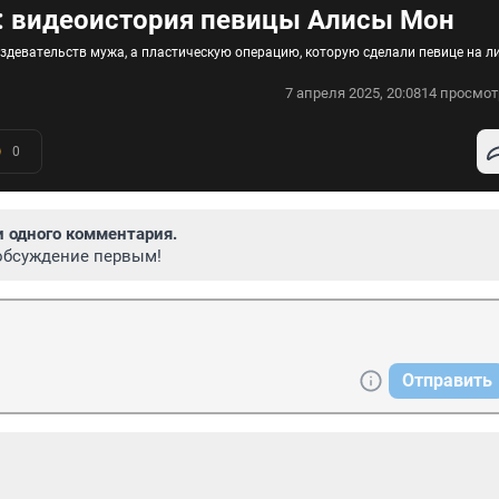
: видеоистория певицы Алисы Мон
здевательств мужа, а пластическую операцию, которую сделали певице на л
7 апреля 2025, 20:08
14 просмот
0
и одного комментария.
обсуждение первым!
Отправить