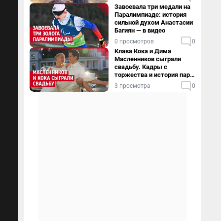
Завоевала три медали на
Паралимпиаде: история
сильной духом Анастасии
Багиян — в видео
0 просмотров
0
Клава Кока и Дима
Масленников сыграли
свадьбу. Кадры с
торжества и история пары
— в видео
3 просмотра
0