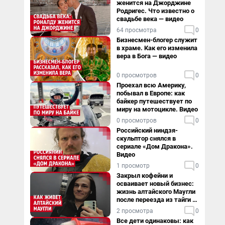
женится на Джорджине
Родригес. Что известно о
свадьбе века — видео
64 просмотра
0
Бизнесмен-блогер служит
в храме. Как его изменила
вера в Бога — видео
0 просмотров
0
Проехал всю Америку,
побывал в Европе: как
байкер путешествует по
миру на мотоцикле. Видео
0 просмотров
0
Российский ниндзя-
скульптор снялся в
сериале «Дом Дракона».
Видео
1 просмотр
0
Закрыл кофейни и
осваивает новый бизнес:
жизнь алтайского Маугли
после переезда из тайги в
столицу
2 просмотра
0
Все дети одинаковы: как