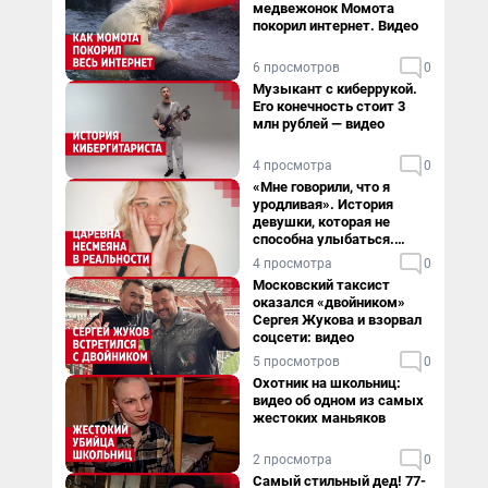
медвежонок Момота
покорил интернет. Видео
6 просмотров
0
Музыкант с киберрукой.
Его конечность стоит 3
млн рублей — видео
4 просмотра
0
«Мне говорили, что я
уродливая». История
девушки, которая не
способна улыбаться.
Видео
4 просмотра
0
Московский таксист
оказался «двойником»
Сергея Жукова и взорвал
соцсети: видео
5 просмотров
0
Охотник на школьниц:
видео об одном из самых
жестоких маньяков
2 просмотра
0
Самый стильный дед! 77-