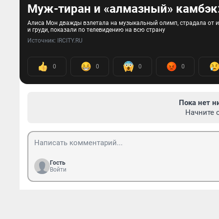
Муж-тиран и «алмазный» камбэк
Алиса Мон дважды взлетала на музыкальный олимп, страдала от и
и груди, показали по телевидению на всю страну
Источник: 
IRCITY.RU
0
0
0
0
Пока нет н
Начните 
Гость
Войти