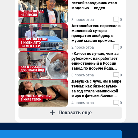
летний заводчанин стал
моделью — видео
3 просмотра
0
Автолюбитель переехал в
маленький хутор и
превратил свой двор в
музей машин времен
СССР. Видео
2 просмотра
0
«Качество лучше, чем за
рубежом»: как работает
единственный в России
завод по добыче йода.
Видео
3 просмотра
0
Девушка с лучшим в мире
телом: как бизнесвумен
за год стала чемпионкой
мира в фитнес-бикини —
видео
4 просмотра
0
Показать еще