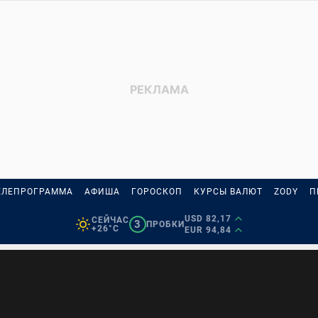
ЕЛЕПРОГРАММА
АФИША
ГОРОСКОП
КУРСЫ ВАЛЮТ
ZODY
П
USD 82,17
СЕЙЧАС
3
ПРОБКИ
+26°C
EUR 94,84