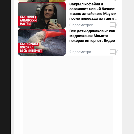
Закрыл кофейни и
осваивает новый бизнес:
жизнь алтайского Маугли
после переезда из тайги в
столицу
0 просмотров
0
Все дети одинаковы: как
медвежонок Момота
покорил интернет. Видео
2 просмотра
0