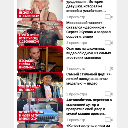
уродливая». История
девушки, которая не
способна улыбаться.
Видео
1 просмотр
0
Московский таксист
оказался «двойником»
Сергея Жукова и взорвал
соцсети: видео
3 просмотра
0
Охотник на школьниц:
видео об одном из самых
жестоких маньяков
1 просмотр
0
Самый стильный дед! 77-
летний заводчанин стал
моделью — видео
2 просмотра
0
Автолюбитель переехал в
маленький хутор и
превратил свой двор в
музей машин времен
СССР. Видео
1 просмотр
0
«Качество лучше, чем за