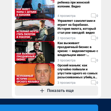
ребенка при женской
колонии. Видео
4 просмотра
0
Управляет самолетами и
играет на барабанах.
История пилота, который
стал рок-звездой: видео
2 просмотра
0
Как выживает
праздничный бизнес в
кризис — видеоинтервью с
владельцем ивент-
агентства
3 просмотра
0
Орский маньяк: как
случайно поймали и
упустили одного из самых
разыскиваемых убийц в
России. Видео
3 просмотра
0
Показать еще