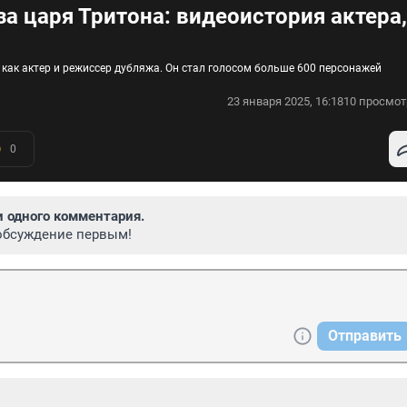
за царя Тритона: видеоистория актера,
как актер и режиссер дубляжа. Он стал голосом больше 600 персонажей
23 января 2025, 16:18
10 просмот
0
и одного комментария.
обсуждение первым!
Отправить