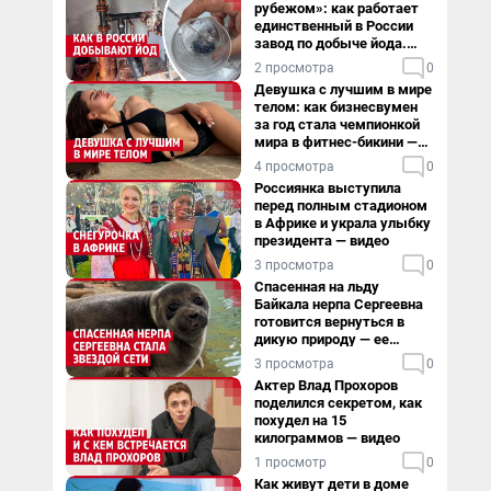
рубежом»: как работает
единственный в России
завод по добыче йода.
Видео
2 просмотра
0
Девушка с лучшим в мире
телом: как бизнесвумен
за год стала чемпионкой
мира в фитнес-бикини —
видео
4 просмотра
0
Россиянка выступила
перед полным стадионом
в Африке и украла улыбку
президента — видео
3 просмотра
0
Спасенная на льду
Байкала нерпа Сергеевна
готовится вернуться в
дикую природу — ее
видеоистория
3 просмотра
0
Актер Влад Прохоров
поделился секретом, как
похудел на 15
килограммов — видео
1 просмотр
0
Как живут дети в доме