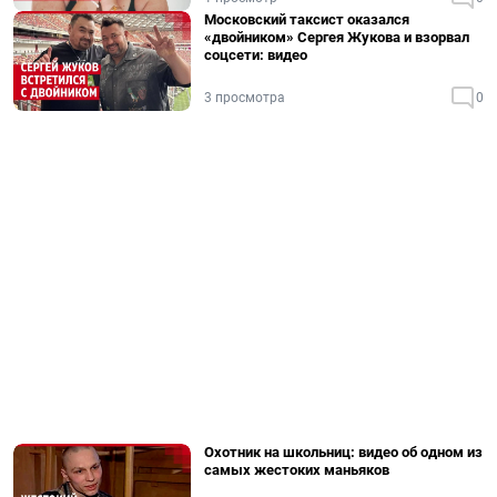
Московский таксист оказался
«двойником» Сергея Жукова и взорвал
соцсети: видео
3 просмотра
0
Охотник на школьниц: видео об одном из
самых жестоких маньяков