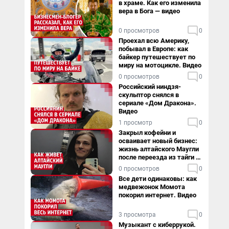
в храме. Как его изменила
вера в Бога — видео
0 просмотров
0
Проехал всю Америку,
побывал в Европе: как
байкер путешествует по
миру на мотоцикле. Видео
0 просмотров
0
Российский ниндзя-
скульптор снялся в
сериале «Дом Дракона».
Видео
1 просмотр
0
Закрыл кофейни и
осваивает новый бизнес:
жизнь алтайского Маугли
после переезда из тайги в
столицу
0 просмотров
0
Все дети одинаковы: как
медвежонок Момота
покорил интернет. Видео
3 просмотра
0
Музыкант с киберрукой.