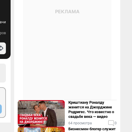
рачи
ров
Криштиану Роналду
женится на Джорджине
Родригес. Что известно о
свадьбе века — видео
64 просмотра
0
Бизнесмен-блогер служит