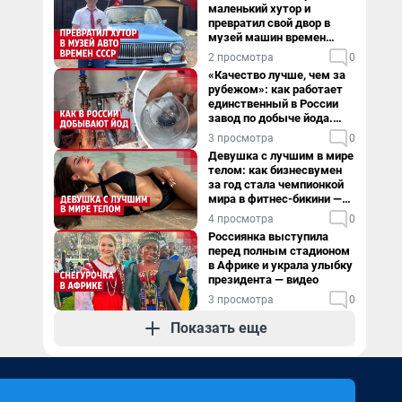
маленький хутор и
превратил свой двор в
музей машин времен
СССР. Видео
2 просмотра
0
«Качество лучше, чем за
рубежом»: как работает
единственный в России
завод по добыче йода.
Видео
3 просмотра
0
Девушка с лучшим в мире
телом: как бизнесвумен
за год стала чемпионкой
мира в фитнес-бикини —
видео
4 просмотра
0
Россиянка выступила
перед полным стадионом
в Африке и украла улыбку
президента — видео
3 просмотра
0
Показать еще