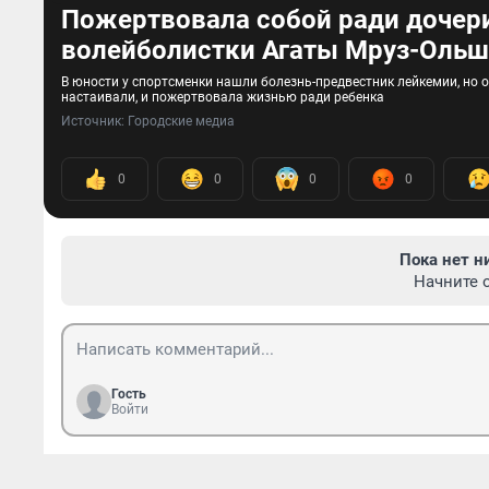
Пожертвовала собой ради дочери
волейболистки Агаты Мруз-Ольш
В юности у спортсменки нашли болезнь-предвестник лейкемии, но о
настаивали, и пожертвовала жизнью ради ребенка
Источник: 
Городские медиа
0
0
0
0
Пока нет н
Начните 
Гость
Войти