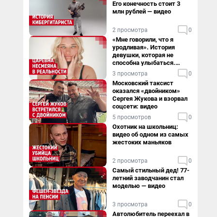
Его конечность стоит 3
млн рублей — видео
2 просмотра
0
«Мне говорили, что я
уродливая». История
девушки, которая не
способна улыбаться.
Видео
3 просмотра
0
Московский таксист
оказался «двойником»
Сергея Жукова и взорвал
соцсети: видео
5 просмотров
0
Охотник на школьниц:
видео об одном из самых
жестоких маньяков
2 просмотра
0
Самый стильный дед! 77-
летний заводчанин стал
моделью — видео
3 просмотра
0
Автолюбитель переехал в