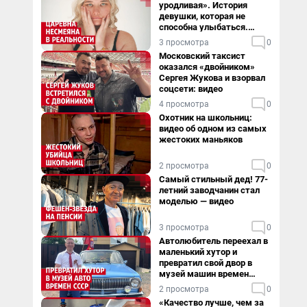
уродливая». История
девушки, которая не
способна улыбаться.
Видео
3 просмотра
0
Московский таксист
оказался «двойником»
Сергея Жукова и взорвал
соцсети: видео
4 просмотра
0
Охотник на школьниц:
видео об одном из самых
жестоких маньяков
2 просмотра
0
Самый стильный дед! 77-
летний заводчанин стал
моделью — видео
3 просмотра
0
Автолюбитель переехал в
маленький хутор и
превратил свой двор в
музей машин времен
СССР. Видео
2 просмотра
0
«Качество лучше, чем за