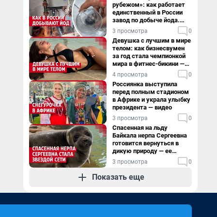
рубежом»: как работает
единственный в России
завод по добыче йода.
Видео
3 просмотра
0
Девушка с лучшим в мире
телом: как бизнесвумен
за год стала чемпионкой
мира в фитнес-бикини —
видео
4 просмотра
0
Россиянка выступила
перед полным стадионом
в Африке и украла улыбку
президента — видео
3 просмотра
0
Спасенная на льду
Байкала нерпа Сергеевна
готовится вернуться в
дикую природу — ее
видеоистория
3 просмотра
0
Показать еще