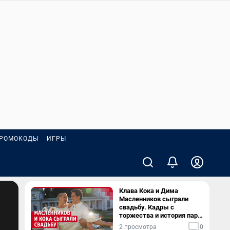
РОМОКОДЫ
ИГРЫ
Клава Кока и Дима
Масленников сыграли
свадьбу. Кадры с
торжества и история пары
— в видео
2 просмотра
0