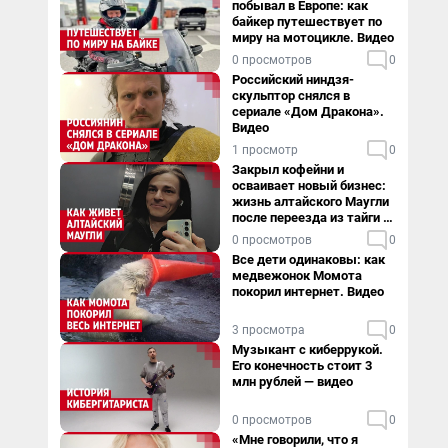
побывал в Европе: как
байкер путешествует по
миру на мотоцикле. Видео
0 просмотров
0
Российский ниндзя-
скульптор снялся в
сериале «Дом Дракона».
Видео
1 просмотр
0
Закрыл кофейни и
осваивает новый бизнес:
жизнь алтайского Маугли
после переезда из тайги в
столицу
0 просмотров
0
Все дети одинаковы: как
медвежонок Момота
покорил интернет. Видео
3 просмотра
0
Музыкант с киберрукой.
Его конечность стоит 3
млн рублей — видео
0 просмотров
0
«Мне говорили, что я