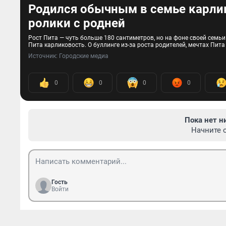
Родился обычным в семье карлик
ролики с родней
Рост Пита — чуть больше 180 сантиметров, но на фоне своей семьи 
Пита карликовость. О буллинге из-за роста родителей, мечтах Пит
Источник: 
Городские медиа 
0
0
0
0
Пока нет н
Начните 
Гость
Войти