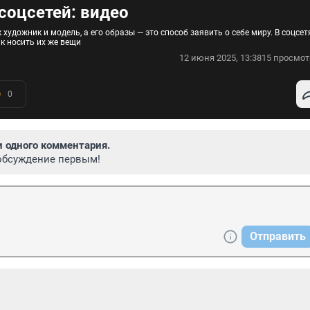
соцсетей: видео
художник и модель, а его образы — это способ заявить о себе миру. В соцсет
к носить их же вещи
12 июня 2025, 13:38
15 просмот
0
и одного комментария.
обсуждение первым!
Отправить