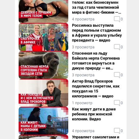
телом: как бизнесвумен
за год стала чемпионкой
мира в фитнес-бикини —
видео
4 просмотра
0
Россиянка выступила
перед полным стадионом
в Африке и украла улыбку
президента — видео
3 просмотра
0
Спасенная на льду
Байкала нерпа Сергеевна
готовится вернуться в
дикую природу — ее
видеоистория
3 просмотра
0
Актер Влад Прохоров
поделился секретом, как
похудел на 15
килограммов — видео
1 просмотр
0
Как живут дети в доме
ребенка при женской
колонии. Видео
4 просмотра
0
Управляет самолетами и