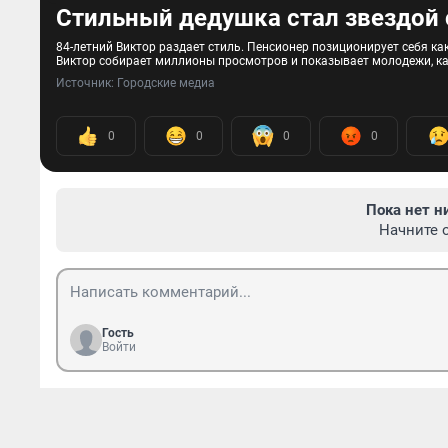
Стильный дедушка стал звездой 
84-летний Виктор раздает стиль. Пенсионер позиционирует себя как 
Виктор собирает миллионы просмотров и показывает молодежи, ка
Источник: 
Городские медиа
0
0
0
0
Пока нет н
Начните 
Гость
Войти