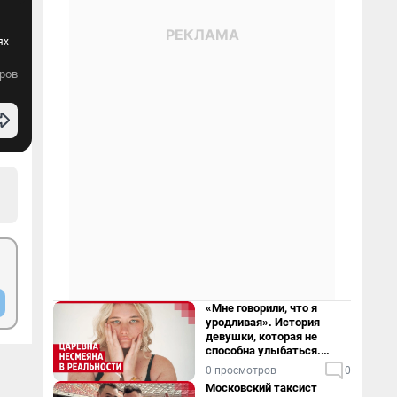
ях
ров
«Мне говорили, что я
уродливая». История
девушки, которая не
способна улыбаться.
Видео
0 просмотров
0
Московский таксист