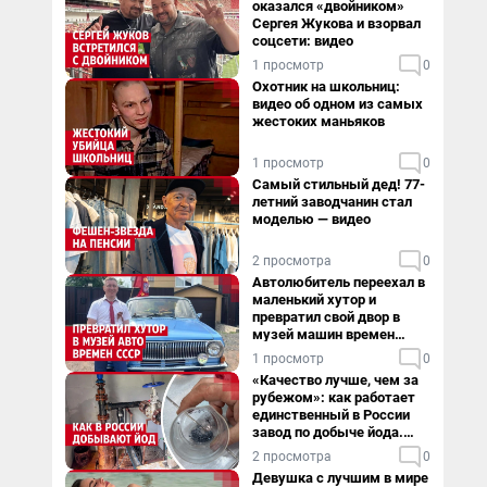
оказался «двойником»
Сергея Жукова и взорвал
соцсети: видео
1 просмотр
0
Охотник на школьниц:
видео об одном из самых
жестоких маньяков
1 просмотр
0
Самый стильный дед! 77-
летний заводчанин стал
моделью — видео
2 просмотра
0
Автолюбитель переехал в
маленький хутор и
превратил свой двор в
музей машин времен
СССР. Видео
1 просмотр
0
«Качество лучше, чем за
рубежом»: как работает
единственный в России
завод по добыче йода.
Видео
2 просмотра
0
Девушка с лучшим в мире