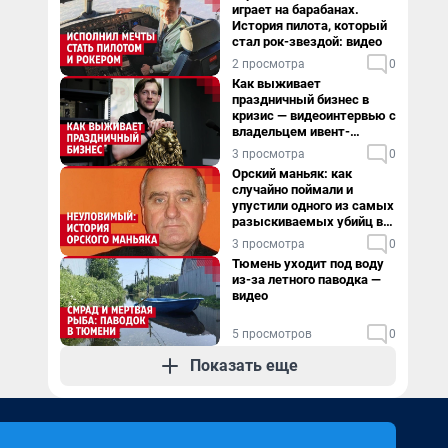
играет на барабанах.
История пилота, который
стал рок-звездой: видео
2 просмотра
0
Как выживает
праздничный бизнес в
кризис — видеоинтервью с
владельцем ивент-
агентства
3 просмотра
0
Орский маньяк: как
случайно поймали и
упустили одного из самых
разыскиваемых убийц в
России. Видео
3 просмотра
0
Тюмень уходит под воду
из-за летного паводка —
видео
5 просмотров
0
Показать еще