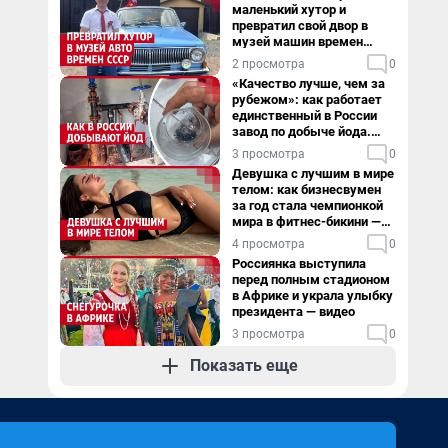
маленький хутор и
превратил свой двор в
музей машин времен
СССР. Видео
2 просмотра
0
«Качество лучше, чем за
рубежом»: как работает
единственный в России
завод по добыче йода.
Видео
3 просмотра
0
Девушка с лучшим в мире
телом: как бизнесвумен
за год стала чемпионкой
мира в фитнес-бикини —
видео
4 просмотра
0
Россиянка выступила
перед полным стадионом
в Африке и украла улыбку
президента — видео
3 просмотра
0
Показать еще