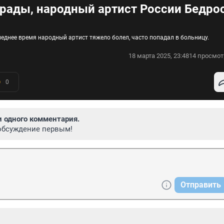
трады, народный артист России Бедро
леднее время народный артист тяжело болел, часто попадал в больницу.
18 марта 2025, 23:48
14 просмот
0
и одного комментария.
обсуждение первым!
Отправить