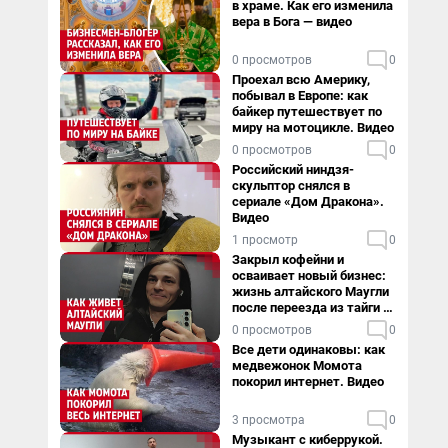
в храме. Как его изменила
вера в Бога — видео
0 просмотров
0
Проехал всю Америку,
побывал в Европе: как
байкер путешествует по
миру на мотоцикле. Видео
0 просмотров
0
Российский ниндзя-
скульптор снялся в
сериале «Дом Дракона».
Видео
1 просмотр
0
Закрыл кофейни и
осваивает новый бизнес:
жизнь алтайского Маугли
после переезда из тайги в
столицу
0 просмотров
0
Все дети одинаковы: как
медвежонок Момота
покорил интернет. Видео
3 просмотра
0
Музыкант с киберрукой.