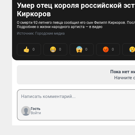
Умер отец короля российской эс
Киркоров
О смерти 92-летнего певца сообщил его сын Филипп Киркоров. Пос
Подробнее о жизни народного артиста — в видео
Источник: 
Городские медиа
0
0
0
0
Пока нет н
Начните 
Гость
Войти