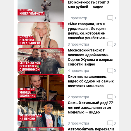
Его конечность стоит 3
млн рублей — видео
1 просмотр
0
«Мне говорили, что я
уродливая». История
девушки, которая не
способна улыбаться.
Видео
3 просмотра
0
Московский таксист
оказался «двойником»
Сергея Жукова и взорвал
соцсети: видео
4 просмотра
0
Охотник на школьниц:
видео об одном из самых
жестоких маньяков
2 просмотра
0
Самый стильный дед! 77-
летний заводчанин стал
моделью — видео
3 просмотра
0
Автолюбитель переехал в