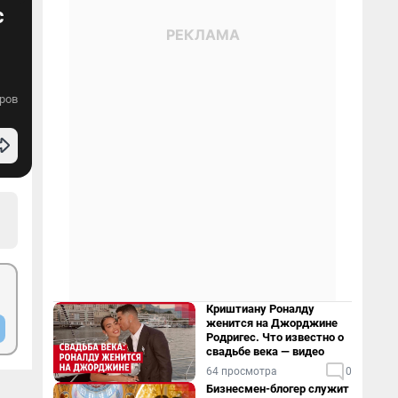
с
ров
Криштиану Роналду
женится на Джорджине
Родригес. Что известно о
свадьбе века — видео
64 просмотра
0
Бизнесмен-блогер служит