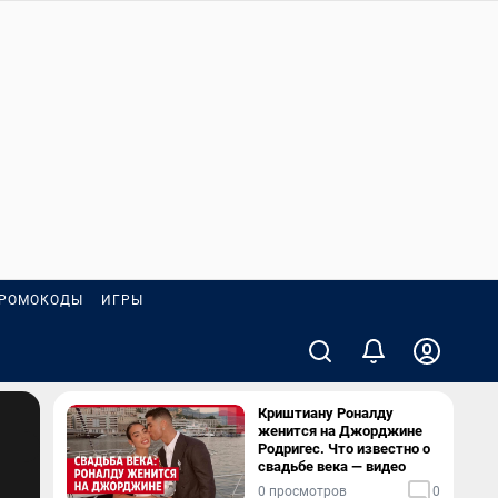
РОМОКОДЫ
ИГРЫ
Криштиану Роналду
женится на Джорджине
Родригес. Что известно о
свадьбе века — видео
0 просмотров
0