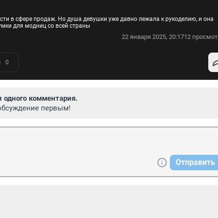
ти в сфере продаж. Но душа девушки уже давно лежала к рукоделию, и она
умки для модниц со всей страны
22 января 2025, 20:17
12 просмот
0
и одного комментария.
обсуждение первым!
Отправить