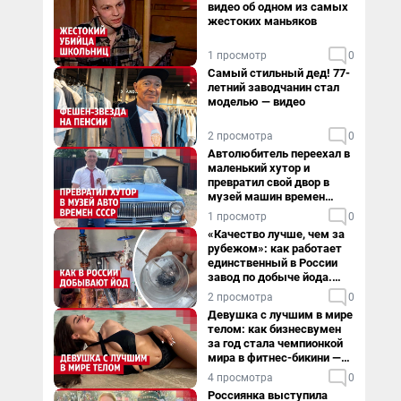
видео об одном из самых
жестоких маньяков
1 просмотр
0
Самый стильный дед! 77-
летний заводчанин стал
моделью — видео
2 просмотра
0
Автолюбитель переехал в
маленький хутор и
превратил свой двор в
музей машин времен
СССР. Видео
1 просмотр
0
«Качество лучше, чем за
рубежом»: как работает
единственный в России
завод по добыче йода.
Видео
2 просмотра
0
Девушка с лучшим в мире
телом: как бизнесвумен
за год стала чемпионкой
мира в фитнес-бикини —
видео
4 просмотра
0
Россиянка выступила