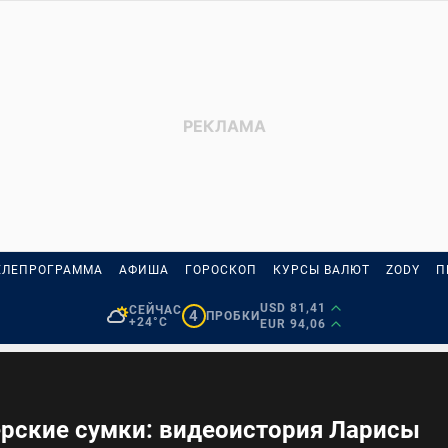
ЕЛЕПРОГРАММА
АФИША
ГОРОСКОП
КУРСЫ ВАЛЮТ
ZODY
П
USD 81,41
СЕЙЧАС
4
ПРОБКИ
+24°C
EUR 94,06
ерские сумки: видеоистория Ларисы