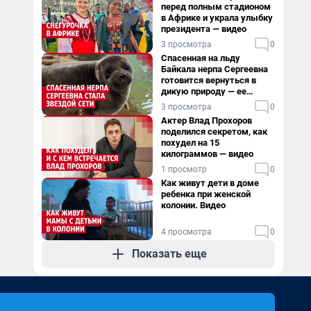
перед полным стадионом
в Африке и украла улыбку
президента — видео
3 просмотра
0
Спасенная на льду
Байкала нерпа Сергеевна
готовится вернуться в
дикую природу — ее
видеоистория
3 просмотра
0
Актер Влад Прохоров
поделился секретом, как
похудел на 15
килограммов — видео
1 просмотр
0
Как живут дети в доме
ребенка при женской
колонии. Видео
4 просмотра
0
Показать еще