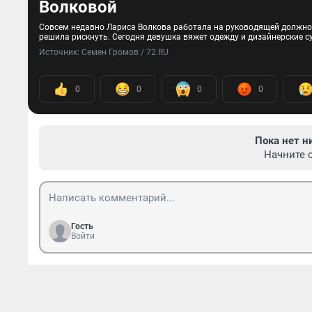
Волковой
Совсем недавно Лариса Волкова работала на руководящей должнос
решила рискнуть. Сегодня девушка вяжет одежду и дизайнерские с
Источник: 
Семен Громов / 72.RU
0
0
0
0
Пока нет н
Начните 
Гость
Войти