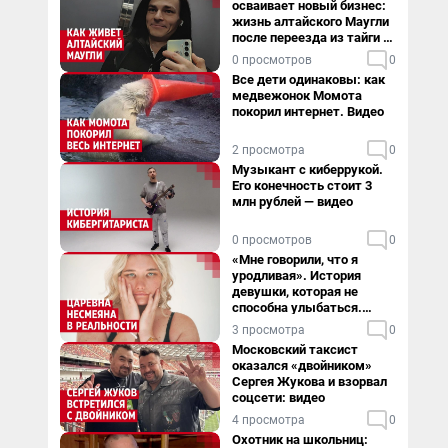
осваивает новый бизнес:
жизнь алтайского Маугли
после переезда из тайги в
столицу
0 просмотров
0
Все дети одинаковы: как
медвежонок Момота
покорил интернет. Видео
2 просмотра
0
Музыкант с киберрукой.
Его конечность стоит 3
млн рублей — видео
0 просмотров
0
«Мне говорили, что я
уродливая». История
девушки, которая не
способна улыбаться.
Видео
3 просмотра
0
Московский таксист
оказался «двойником»
Сергея Жукова и взорвал
соцсети: видео
4 просмотра
0
Охотник на школьниц: