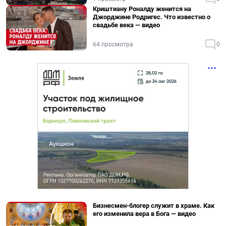
Криштиану Роналду женится на
Джорджине Родригес. Что известно о
свадьбе века — видео
64 просмотра
0
Бизнесмен-блогер служит в храме. Как
его изменила вера в Бога — видео