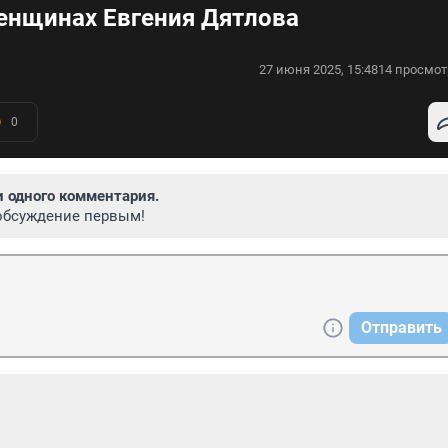
женщинах Евгения Дятлова
27 июня 2025, 15:48
14 просмот
0
и одного комментария.
обсуждение первым!
Отправить