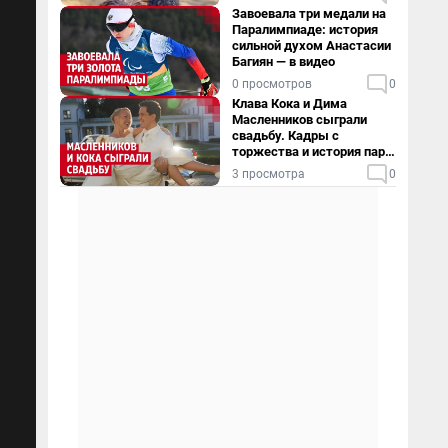
Завоевала три медали на
Паралимпиаде: история
сильной духом Анастасии
Багиян — в видео
0 просмотров
0
Клава Кока и Дима
Масленников сыграли
свадьбу. Кадры с
торжества и история пары
— в видео
3 просмотра
0