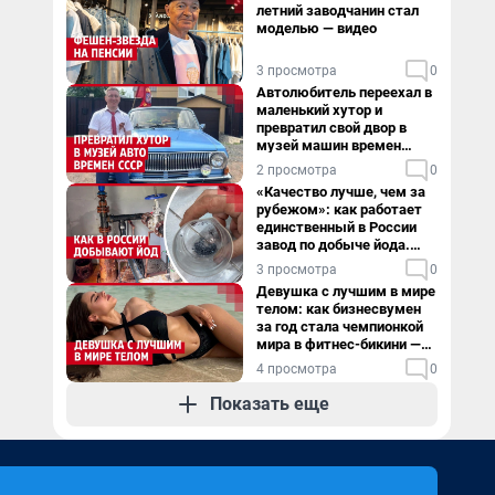
летний заводчанин стал
моделью — видео
3 просмотра
0
Автолюбитель переехал в
маленький хутор и
превратил свой двор в
музей машин времен
СССР. Видео
2 просмотра
0
«Качество лучше, чем за
рубежом»: как работает
единственный в России
завод по добыче йода.
Видео
3 просмотра
0
Девушка с лучшим в мире
телом: как бизнесвумен
за год стала чемпионкой
мира в фитнес-бикини —
видео
4 просмотра
0
Показать еще