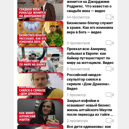
женится на Джорджине
Родригес. Что известно о
свадьбе века — видео
64 просмотра
0
Бизнесмен-блогер служит
в храме. Как его изменила
вера в Бога — видео
0 просмотров
0
Проехал всю Америку,
побывал в Европе: как
байкер путешествует по
миру на мотоцикле. Видео
0 просмотров
0
Российский ниндзя-
скульптор снялся в
сериале «Дом Дракона».
Видео
1 просмотр
0
Закрыл кофейни и
осваивает новый бизнес:
жизнь алтайского Маугли
после переезда из тайги в
столицу
2 просмотра
0
Все дети одинаковы: как