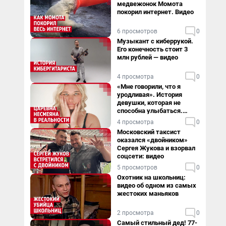
медвежонок Момота
покорил интернет. Видео
6 просмотров
0
Музыкант с киберрукой.
Его конечность стоит 3
млн рублей — видео
4 просмотра
0
«Мне говорили, что я
уродливая». История
девушки, которая не
способна улыбаться.
Видео
4 просмотра
0
Московский таксист
оказался «двойником»
Сергея Жукова и взорвал
соцсети: видео
5 просмотров
0
Охотник на школьниц:
видео об одном из самых
жестоких маньяков
2 просмотра
0
Самый стильный дед! 77-