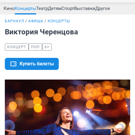
Кино
Концерты
Театр
Детям
Спорт
Выставки
Другое
БАРНАУЛ
АФИША
КОНЦЕРТЫ
Виктория Черенцова
КОНЦЕРТ
ПОП
6+
Купить билеты