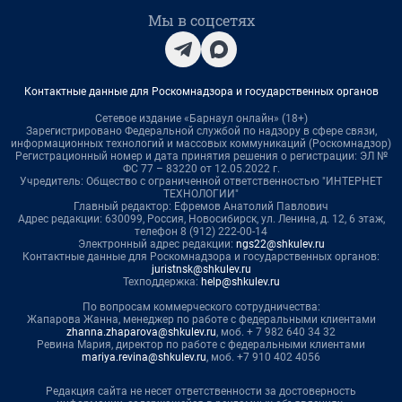
Мы в соцсетях
Контактные данные для Роскомнадзора и государственных органов
Сетевое издание «Барнаул онлайн» (18+)
Зарегистрировано Федеральной службой по надзору в сфере связи,
информационных технологий и массовых коммуникаций (Роскомнадзор)
Регистрационный номер и дата принятия решения о регистрации: ЭЛ №
ФС 77 – 83220 от 12.05.2022 г.
Учредитель: Общество с ограниченной ответственностью "ИНТЕРНЕТ
ТЕХНОЛОГИИ"
Главный редактор: Ефремов Анатолий Павлович
Адрес редакции: 630099, Россия, Новосибирск, ул. Ленина, д. 12, 6 этаж,
телефон 8 (912) 222-00-14
Электронный адрес редакции:
ngs22@shkulev.ru
Контактные данные для Роскомнадзора и государственных органов:
juristnsk@shkulev.ru
Техподдержка:
help@shkulev.ru
По вопросам коммерческого сотрудничества:
Жапарова Жанна, менеджер по работе с федеральными клиентами
zhanna.zhaparova@shkulev.ru
, моб. + 7 982 640 34 32
Ревина Мария, директор по работе с федеральными клиентами
mariya.revina@shkulev.ru
, моб. +7 910 402 4056
Редакция сайта не несет ответственности за достоверность