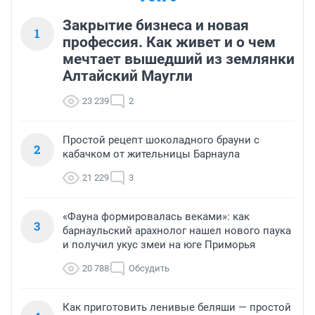
Закрытие бизнеса и новая
1
профессия. Как живет и о чем
мечтает вышедший из землянки
Алтайский Маугли
23 239
2
Простой рецепт шоколадного брауни с
2
кабачком от жительницы Барнаула
21 229
3
«Фауна формировалась веками»: как
3
барнаульский арахнолог нашел нового паука
и получил укус змеи на юге Приморья
20 788
Обсудить
Как приготовить ленивые беляши — простой