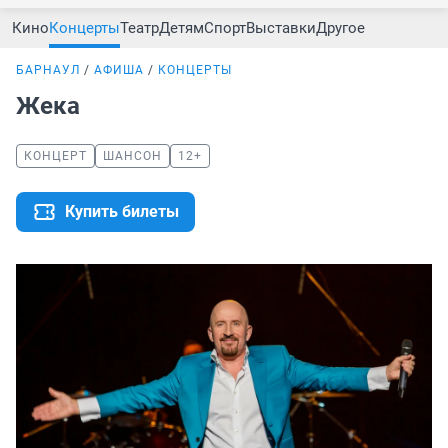
Кино
Концерты
Театр
Детям
Спорт
Выставки
Другое
БАРНАУЛ
АФИША
КОНЦЕРТЫ
Жека
КОНЦЕРТ
ШАНСОН
12+
Купить билеты