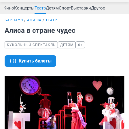
Кино
Концерты
Театр
Детям
Спорт
Выставки
Другое
БАРНАУЛ
АФИША
ТЕАТР
Алиса в стране чудес
КУКОЛЬНЫЙ СПЕКТАКЛЬ
ДЕТЯМ
6+
Купить билеты