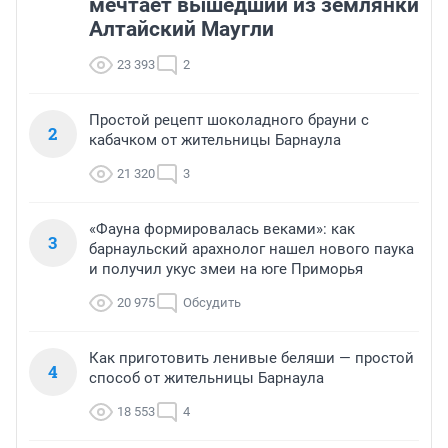
мечтает вышедший из землянки
Алтайский Маугли
23 393
2
Простой рецепт шоколадного брауни с
2
кабачком от жительницы Барнаула
21 320
3
«Фауна формировалась веками»: как
3
барнаульский арахнолог нашел нового паука
и получил укус змеи на юге Приморья
20 975
Обсудить
Как приготовить ленивые беляши — простой
4
способ от жительницы Барнаула
18 553
4