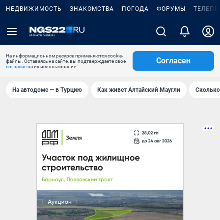
НЕДВИЖИМОСТЬ
ЗНАКОМСТВА
ПОГОДА
ФОРУМЫ
ТЕЛЕПР
На информационном ресурсе применяются cookie-
Согласен
файлы. Оставаясь на сайте, вы подтверждаете свое
согласие
на их использование.
На автодоме — в Турцию
Как живет Алтайский Маугли
Сколько