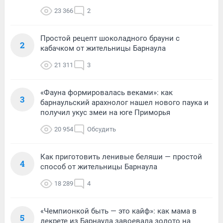
23 366
2
Простой рецепт шоколадного брауни с
2
кабачком от жительницы Барнаула
21 311
3
«Фауна формировалась веками»: как
3
барнаульский арахнолог нашел нового паука и
получил укус змеи на юге Приморья
20 954
Обсудить
Как приготовить ленивые беляши — простой
4
способ от жительницы Барнаула
18 289
4
«Чемпионкой быть — это кайф»: как мама в
5
декрете из Барнаула завоевала золото на