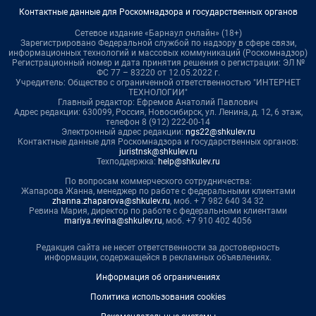
Контактные данные для Роскомнадзора и государственных органов
Сетевое издание «Барнаул онлайн» (18+)
Зарегистрировано Федеральной службой по надзору в сфере связи,
информационных технологий и массовых коммуникаций (Роскомнадзор)
Регистрационный номер и дата принятия решения о регистрации: ЭЛ №
ФС 77 – 83220 от 12.05.2022 г.
Учредитель: Общество с ограниченной ответственностью "ИНТЕРНЕТ
ТЕХНОЛОГИИ"
Главный редактор: Ефремов Анатолий Павлович
Адрес редакции: 630099, Россия, Новосибирск, ул. Ленина, д. 12, 6 этаж,
телефон 8 (912) 222-00-14
Электронный адрес редакции:
ngs22@shkulev.ru
Контактные данные для Роскомнадзора и государственных органов:
juristnsk@shkulev.ru
Техподдержка:
help@shkulev.ru
По вопросам коммерческого сотрудничества:
Жапарова Жанна, менеджер по работе с федеральными клиентами
zhanna.zhaparova@shkulev.ru
, моб. + 7 982 640 34 32
Ревина Мария, директор по работе с федеральными клиентами
mariya.revina@shkulev.ru
, моб. +7 910 402 4056
Редакция сайта не несет ответственности за достоверность
информации, содержащейся в рекламных объявлениях.
Информация об ограничениях
Политика использования cookies