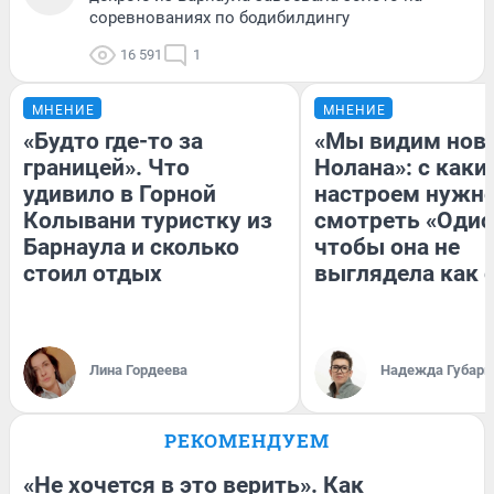
соревнованиях по бодибилдингу
16 591
1
МНЕНИЕ
МНЕНИЕ
«Будто где-то за
«Мы видим нов
границей». Что
Нолана»: с каки
удивило в Горной
настроем нужн
Колывани туристку из
смотреть «Одис
Барнаула и сколько
чтобы она не
стоил отдых
выглядела как 
Лина Гордеева
Надежда Губарь
РЕКОМЕНДУЕМ
«Не хочется в это верить». Как