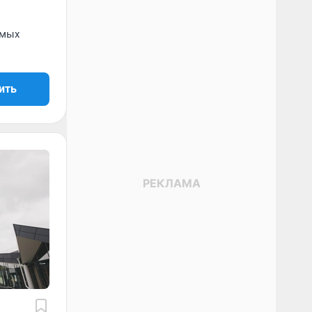
емых
ить