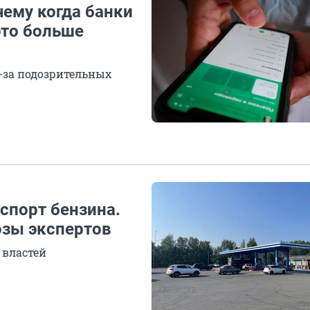
чему когда банки
это больше
з-за подозрительных
кспорт бензина.
озы экспертов
 властей