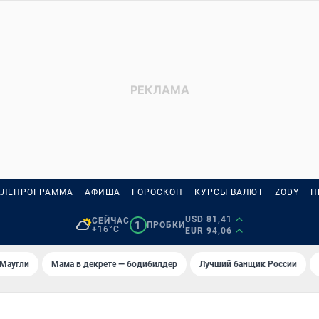
ЕЛЕПРОГРАММА
АФИША
ГОРОСКОП
КУРСЫ ВАЛЮТ
ZODY
П
USD 81,41
СЕЙЧАС
1
ПРОБКИ
+16°C
EUR 94,06
 Маугли
Мама в декрете — бодибилдер
Лучший банщик России