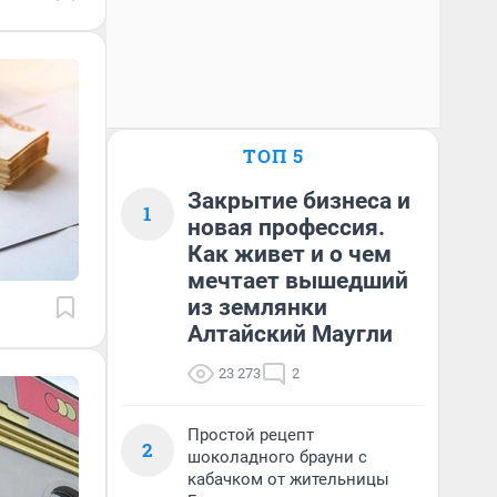
ТОП 5
Закрытие бизнеса и
1
новая профессия.
Как живет и о чем
мечтает вышедший
из землянки
Алтайский Маугли
23 273
2
Простой рецепт
2
шоколадного брауни с
кабачком от жительницы