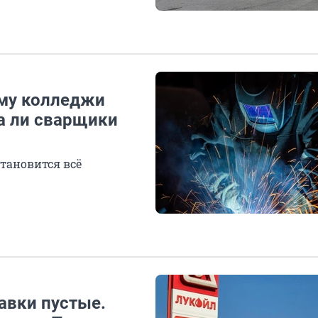
ему колледжи
а ли сварщики
тановится всё
равки пустые.