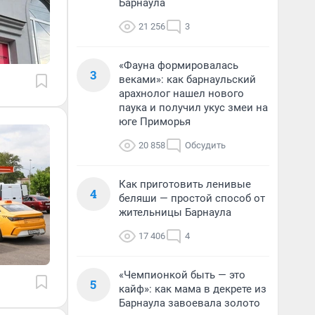
Барнаула
21 256
3
«Фауна формировалась
3
веками»: как барнаульский
арахнолог нашел нового
паука и получил укус змеи на
юге Приморья
20 858
Обсудить
Как приготовить ленивые
4
беляши — простой способ от
жительницы Барнаула
17 406
4
«Чемпионкой быть — это
5
кайф»: как мама в декрете из
Барнаула завоевала золото