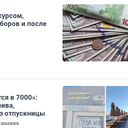
курсом,
боров и после
ся в 7000»:
ива,
аз отпускницы
ыживания