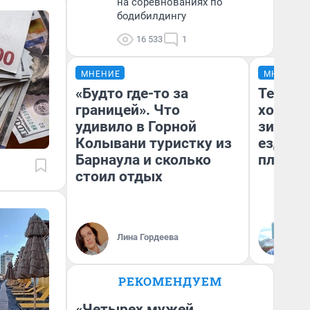
на соревнованиях по
бодибилдингу
16 533
1
МНЕНИЕ
МНЕНИЕ
«Будто где-то за
Тепло 
границей». Что
холодн
удивило в Горной
зимой.
Колывани туристку из
ездит н
Барнаула и сколько
плюсы 
стоил отдых
Лина Гордеева
Д
РЕКОМЕНДУЕМ
«Четырех мужей