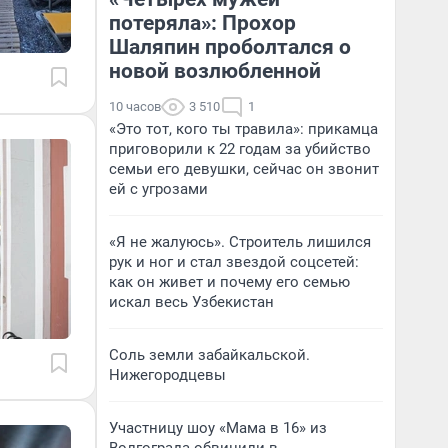
потеряла»: Прохор
Шаляпин проболтался о
новой возлюбленной
10 часов
3 510
1
«Это тот, кого ты травила»: прикамца
приговорили к 22 годам за убийство
семьи его девушки, сейчас он звонит
ей с угрозами
«Я не жалуюсь». Строитель лишился
рук и ног и стал звездой соцсетей:
как он живет и почему его семью
искал весь Узбекистан
Соль земли забайкальской.
Нижегородцевы
Участницу шоу «Мама в 16» из