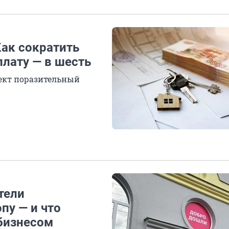
Как сократить
плату — в шесть
фект поразительный
тели
пу — и что
 бизнесом