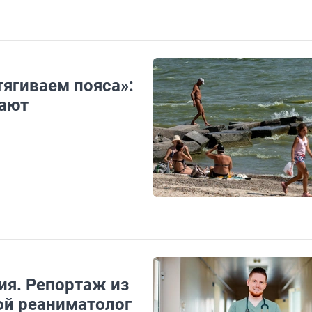
тягиваем пояса»:
вают
ия. Репортаж из
ой реаниматолог