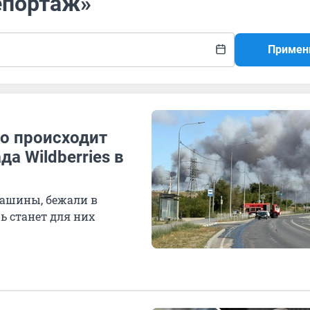
епортаж»
Примен
то происходит
а Wildberries в
машины, бежали в
ь станет для них