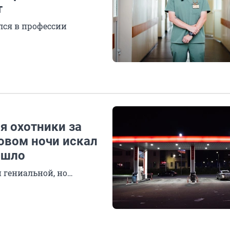
т
лся в профессии
я охотники за
овом ночи искал
ышло
и гениальной, но…