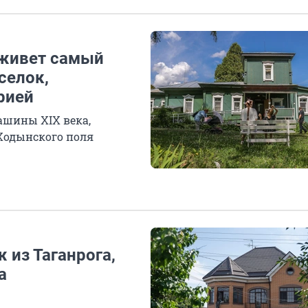
 живет самый
селок,
рией
ашины XIX века,
 Ходынского поля
 из Таганрога,
а