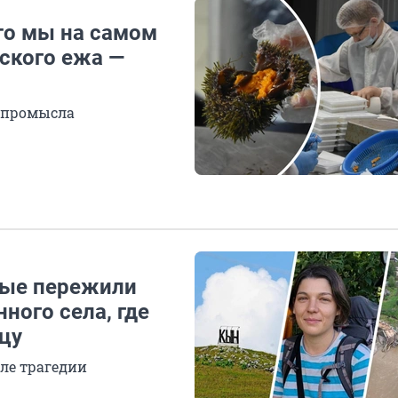
то мы на самом
ского ежа —
о промысла
орые пережили
нного села, где
цу
ле трагедии