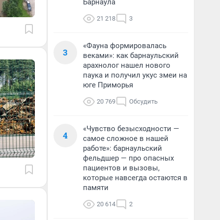
Барнаула
21 218
3
«Фауна формировалась
3
веками»: как барнаульский
арахнолог нашел нового
паука и получил укус змеи на
юге Приморья
20 769
Обсудить
«Чувство безысходности —
4
самое сложное в нашей
работе»: барнаульский
фельдшер — про опасных
пациентов и вызовы,
которые навсегда остаются в
памяти
20 614
2