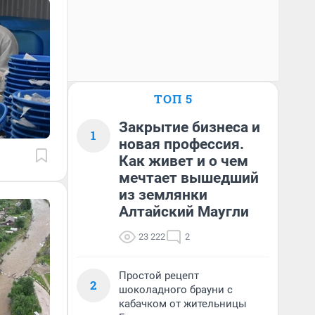
ТОП 5
Закрытие бизнеса и
1
новая профессия.
Как живет и о чем
мечтает вышедший
из землянки
Алтайский Маугли
23 222
2
Простой рецепт
2
шоколадного брауни с
кабачком от жительницы