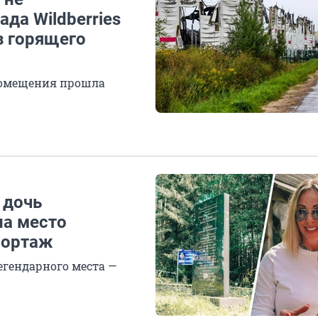
да Wildberries
з горящего
помещения прошла
 дочь
на место
портаж
егендарного места —