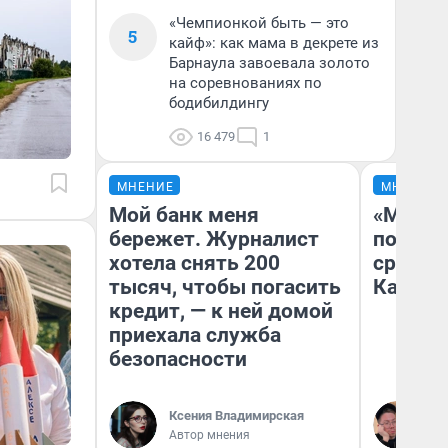
«Чемпионкой быть — это
5
кайф»: как мама в декрете из
Барнаула завоевала золото
на соревнованиях по
бодибилдингу
16 479
1
МНЕНИЕ
МНЕНИЕ
Мой банк меня
«Машин
бережет. Журналист
полете
хотела снять 200
сравни
тысяч, чтобы погасить
Казахс
кредит, — к ней домой
приехала служба
безопасности
Ксения Владимирская
Ан
Автор мнения