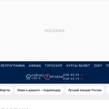
ЕЛЕПРОГРАММА
АФИША
ГОРОСКОП
КУРСЫ ВАЛЮТ
ZODY
П
USD 80,93
СЕЙЧАС
7
ПРОБКИ
+20°C
EUR 93,19
 Маугли
Мама в декрете — бодибилдер
Лучший банщик России