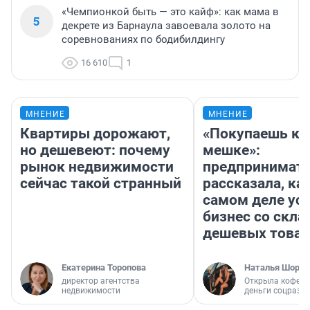
«Чемпионкой быть — это кайф»: как мама в
5
декрете из Барнаула завоевала золото на
соревнованиях по бодибилдингу
16 610
1
МНЕНИЕ
МНЕНИЕ
Квартиры дорожают,
«Покупаешь ко
но дешевеют: почему
мешке»:
рынок недвижимости
предпринимат
сейчас такой странный
рассказала, как
самом деле ус
бизнес со скл
дешевых това
Екатерина Торопова
Наталья Шорох
директор агентства
Открыла кофейн
недвижимости
деньги соцразв