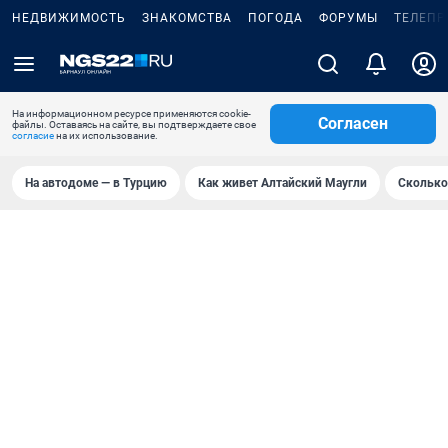
НЕДВИЖИМОСТЬ
ЗНАКОМСТВА
ПОГОДА
ФОРУМЫ
ТЕЛЕПР
На информационном ресурсе применяются cookie-
Согласен
файлы. Оставаясь на сайте, вы подтверждаете свое
согласие
на их использование.
На автодоме — в Турцию
Как живет Алтайский Маугли
Сколько