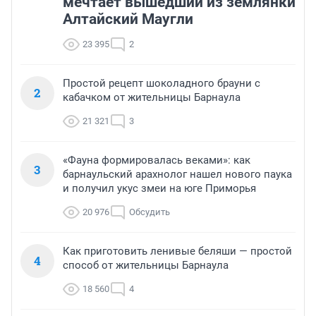
мечтает вышедший из землянки
Алтайский Маугли
23 395
2
Простой рецепт шоколадного брауни с
2
кабачком от жительницы Барнаула
21 321
3
«Фауна формировалась веками»: как
3
барнаульский арахнолог нашел нового паука
и получил укус змеи на юге Приморья
20 976
Обсудить
Как приготовить ленивые беляши — простой
4
способ от жительницы Барнаула
18 560
4