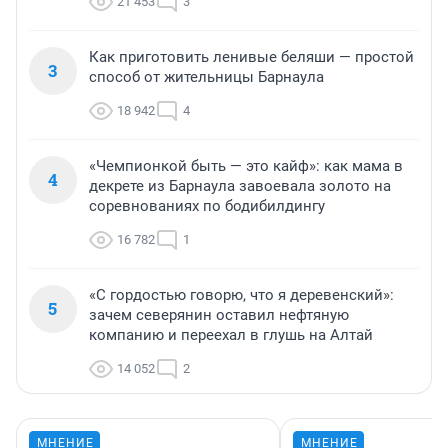
21 453
3
Как приготовить ленивые беляши — простой
3
способ от жительницы Барнаула
18 942
4
«Чемпионкой быть — это кайф»: как мама в
4
декрете из Барнаула завоевала золото на
соревнованиях по бодибилдингу
16 782
1
«С гордостью говорю, что я деревенский»:
5
зачем северянин оставил нефтяную
компанию и переехал в глушь на Алтай
14 052
2
МНЕНИЕ
МНЕНИЕ