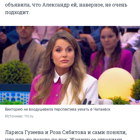
объявила, что Александр ей, наверное, не очень
подходит.
Викторию не воодушевила перспектива уехать в Чапаевск
Источник: 
1tv.ru 
Лариса Гузеева и Роза Сябитова и сами поняли,
что что-то пошло не так. Жениху со строгими