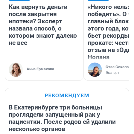
Как вернуть деньги
«Никого нельз
после закрытия
победить». О ч
ипотеки? Эксперт
главный блокб
назвала способ, о
этого года, ко
котором знают далеко
бьет рекорды 
не все
прокате: честн
отзыв на «Оди
Нолана
Стас Соколов
Анна Ермакова
Эксперт
РЕКОМЕНДУЕМ
В Екатеринбурге три больницы
проглядели запущенный рак у
пациентки. После родов ей удалили
несколько органов