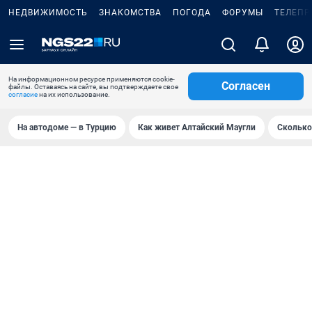
НЕДВИЖИМОСТЬ
ЗНАКОМСТВА
ПОГОДА
ФОРУМЫ
ТЕЛЕПР
На информационном ресурсе применяются cookie-
Согласен
файлы. Оставаясь на сайте, вы подтверждаете свое
согласие
на их использование.
На автодоме — в Турцию
Как живет Алтайский Маугли
Сколько