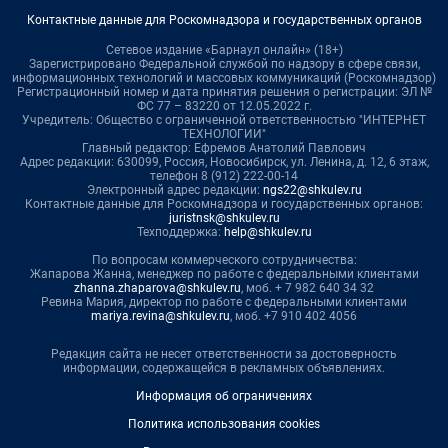
Контактные данные для Роскомнадзора и государственных органов
Сетевое издание «Барнаул онлайн» (18+)
Зарегистрировано Федеральной службой по надзору в сфере связи,
информационных технологий и массовых коммуникаций (Роскомнадзор)
Регистрационный номер и дата принятия решения о регистрации: ЭЛ №
ФС 77 – 83220 от 12.05.2022 г.
Учредитель: Общество с ограниченной ответственностью "ИНТЕРНЕТ
ТЕХНОЛОГИИ"
Главный редактор: Ефремов Анатолий Павлович
Адрес редакции: 630099, Россия, Новосибирск, ул. Ленина, д. 12, 6 этаж,
телефон 8 (912) 222-00-14
Электронный адрес редакции:
ngs22@shkulev.ru
Контактные данные для Роскомнадзора и государственных органов:
juristnsk@shkulev.ru
Техподдержка:
help@shkulev.ru
По вопросам коммерческого сотрудничества:
Жапарова Жанна, менеджер по работе с федеральными клиентами
zhanna.zhaparova@shkulev.ru
, моб. + 7 982 640 34 32
Ревина Мария, директор по работе с федеральными клиентами
mariya.revina@shkulev.ru
, моб. +7 910 402 4056
Редакция сайта не несет ответственности за достоверность
информации, содержащейся в рекламных объявлениях.
Информация об ограничениях
Политика использования cookies