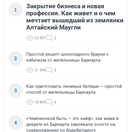
Закрытие бизнеса и новая
1
профессия. Как живет и о чем
мечтает вышедший из землянки
Алтайский Маугли
23 537
2
Простой рецепт шоколадного брауни с
2
кабачком от жительницы Барнаула
21 398
3
Как приготовить ленивые беляши — простой
3
способ от жительницы Барнаула
18 865
4
«Чемпионкой быть — это кайф»: как мама в
4
декрете из Барнаула завоевала золото на
соревнованиях по бодибилдингу