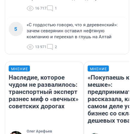
16 717
1
«С гордостью говорю, что я деревенский»:
5
зачем северянин оставил нефтяную
компанию и переехал в глушь на Алтай
13 971
2
МНЕНИЕ
МНЕНИЕ
Наследие, которое
«Покупаешь ко
чудом не развалилось:
мешке»:
транспортный эксперт
предпринимат
разнес миф о «вечных»
рассказала, как
советских дорогах
самом деле ус
бизнес со скл
дешевых това
Олег Арефьев