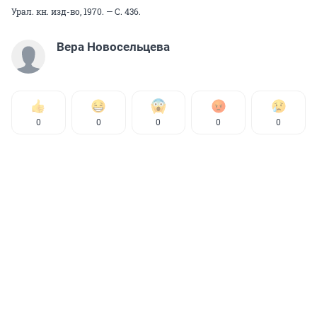
Урал. кн. изд-во, 1970. — С. 436.
Вера Новосельцева
0
0
0
0
0