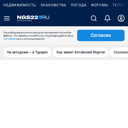
НЕДВИЖИМОСТЬ
ЗНАКОМСТВА
ПОГОДА
ФОРУМЫ
ТЕЛЕПР
На информационном ресурсе применяются cookie-
Согласен
файлы. Оставаясь на сайте, вы подтверждаете свое
согласие
на их использование.
На автодоме — в Турцию
Как живет Алтайский Маугли
Сколько