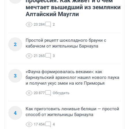
профессия. Как живет и о чем
мечтает вышедший из землянки
Алтайский Маугли
23 284
2
Простой рецепт шоколадного брауни с
2
кабачком от жительницы Барнаула
21 265
3
«Фауна формировалась веками»: как
3
барнаульский арахнолог нашел нового паука
и получил укус змеи на юге Приморья
20 877
Обсудить
Как приготовить ленивые беляши — простой
4
способ от жительницы Барнаула
17 454
4