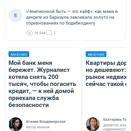
«Чемпионкой быть — это кайф»: как мама в
5
декрете из Барнаула завоевала золото на
соревнованиях по бодибилдингу
16 544
1
МНЕНИЕ
МНЕНИЕ
Мой банк меня
Квартиры дор
бережет. Журналист
но дешевеют: 
хотела снять 200
рынок недвиж
тысяч, чтобы погасить
сейчас такой 
кредит, — к ней домой
приехала служба
безопасности
Екатерина Торо
Ксения Владимирская
директор агентс
Автор мнения
недвижимости