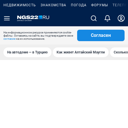
НЕДВИЖИМОСТЬ
ЗНАКОМСТВА
ПОГОДА
ФОРУМЫ
ТЕЛЕПР
На информационном ресурсе применяются cookie-
Согласен
файлы. Оставаясь на сайте, вы подтверждаете свое
согласие
на их использование.
На автодоме — в Турцию
Как живет Алтайский Маугли
Сколько