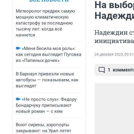
На выбо
Метеоролог предрек самую
Надежди
мощную климатическую
катастрофу за последнюю
тысячу лет: когда всё
Надеждин с
начнется
инициатива
«Меня бесила моя роль»:
как сегодня выглядит Пуговка
24 декабря 2023, 00:31
из «Папиных дочек»
1
коммент
В Барнаул привезли новые
автобусы — показываем, как
выглядят
«Не просто слух»: Федору
Бондарчуку приписывают
новый роман — с кем
Воют сирены, аэропорты
закрывают: на Урал летят