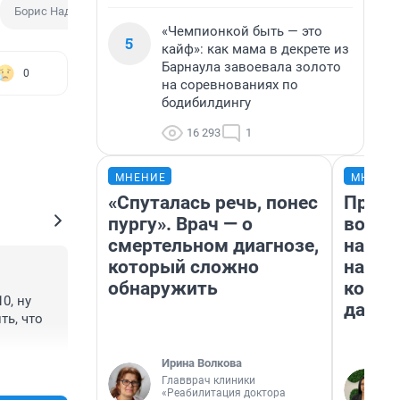
Борис Надеждин
Съезд
«Чемпионкой быть — это
5
кайф»: как мама в декрете из
Барнаула завоевала золото
0
на соревнованиях по
бодибилдингу
16 293
1
МНЕНИЕ
МНЕНИ
«Спуталась речь, понес
Прода
пургу». Врач — о
возьм
смертельном диагнозе,
нам г
который сложно
налог
обнаружить
косне
, ну 
даже 
ь, что 
Ирина Волкова
+0
–0
Главврач клиники
«Реабилитация доктора