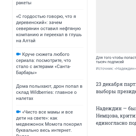
ракеты
«С гордостью говорю, что я
деревенский»: зачем
северянин оставил нефтяную
компанию и переехал в глушь
на Алтай
Круче сюжета любого
Для того чтобы попас
сериала: посмотрите, что
тысяч подписей
стало с актерами «Санта-
Источник: 
«Надеждин» 
Барбары»
23 декабря пар
Дома полыхают, дрон попал в
выборы президе
склад Wildberries: главное о
налетах
Надеждин — быв
«Чисто все мамы и все
Немцова, крити
дети на свете»: как
единогласно по
медвежонок Момота покорил
буквально весь интернет.