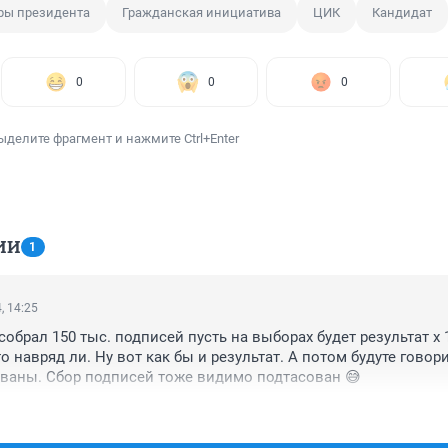
ры президента
Гражданская инициатива
ЦИК
Кандидат
0
0
0
ыделите фрагмент и нажмите Ctrl+Enter
ИИ
1
, 14:25
собрал 150 тыс. подписей пусть на выборах будет результат х 10
то навряд ли. Ну вот как бы и результат. А потом будуте говорит
ваны. Сбор подписей тоже видимо подтасован 😅