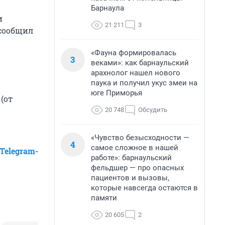
Барнаула
и
21 211
3
 сообщил
«Фауна формировалась
3
веками»: как барнаульский
арахнолог нашел нового
паука и получил укус змеи на
юге Приморья
 (от
20 748
Обсудить
«Чувство безысходности —
4
самое сложное в нашей
Telegram-
работе»: барнаульский
фельдшер — про опасных
пациентов и вызовы,
которые навсегда остаются в
памяти
20 605
2