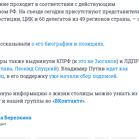
ие проходит в соответствии с действующим
вом РФ. На съезде сегодня присутствуют представител
стиции, ЦИК и 60 делегатов из 49 регионов страны, —
ассказывали
о его биографии и позициях
.
уры также выдвинули КПРФ (и
это не Зюганов
) и ЛДПР
 глава, Леонид Слуцкий
). Владимир Путин
идет как
ец
, в его поддержку
уже начали сбор подписей
.
вную информацию о жизни столицы можно узнать из
U
и нашей группы во «
ВКонтакте
».
а Березкина
ент