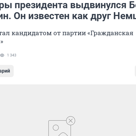
ры президента выдвинулся Б
н. Он известен как друг Нем
тал кандидатом от партии «Гражданская
»
1 343
арий