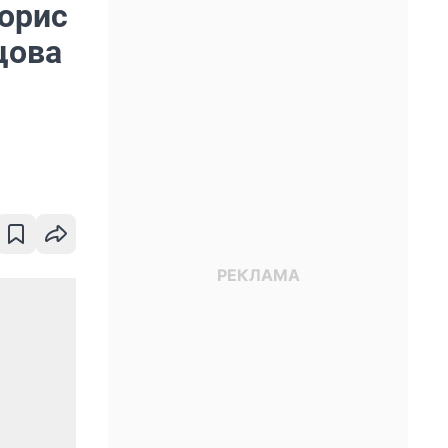
орис
цова