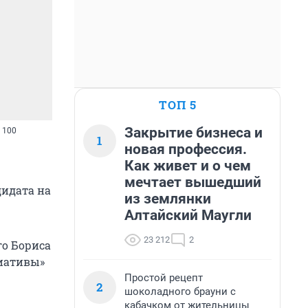
ТОП 5
Закрытие бизнеса и
 100
1
новая профессия.
Как живет и о чем
мечтает вышедший
дидата на
из землянки
Алтайский Маугли
23 212
2
го Бориса
циативы»
Простой рецепт
2
шоколадного брауни с
кабачком от жительницы