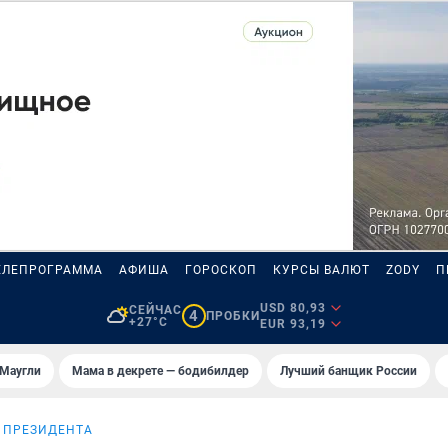
ЕЛЕПРОГРАММА
АФИША
ГОРОСКОП
КУРСЫ ВАЛЮТ
ZODY
П
USD 80,93
СЕЙЧАС
4
ПРОБКИ
+27°C
EUR 93,19
 Маугли
Мама в декрете — бодибилдер
Лучший банщик России
 ПРЕЗИДЕНТА