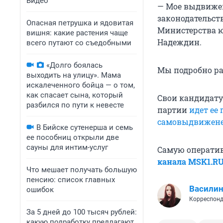
Видео
— Мое выдвижен
законодательст
Опасная петрушка и ядовитая
Министерства ю
вишня: какие растения чаще
Надеждин.
всего путают со съедобными
«Долго боялась
Мы подробно р
выходить на улицу». Мама
искалеченного бойца — о том,
как спасает сына, который
Свои кандидат
разбился по пути к невесте
партии
идет ее
самовыдвижен
В Бийске сутенерша и семь
ее пособниц открыли две
сауны для интим-услуг
Самую операти
канала MSK1.R
Что мешает получать большую
пенсию: список главных
Василин
ошибок
Корреспонд
За 5 дней до 100 тысяч рублей:
какую подработку предлагают