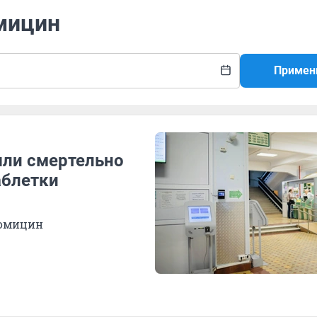
омицин
Примен
шли смертельно
аблетки
ромицин