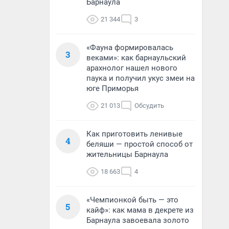
Барнаула
21 344
3
«Фауна формировалась
3
веками»: как барнаульский
арахнолог нашел нового
паука и получил укус змеи на
юге Приморья
21 013
Обсудить
Как приготовить ленивые
4
беляши — простой способ от
жительницы Барнаула
18 663
4
«Чемпионкой быть — это
5
кайф»: как мама в декрете из
Барнаула завоевала золото