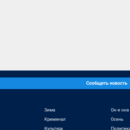
Сообщить новость
Зима
Он и она
Криминал
Осень
Культура
Политик