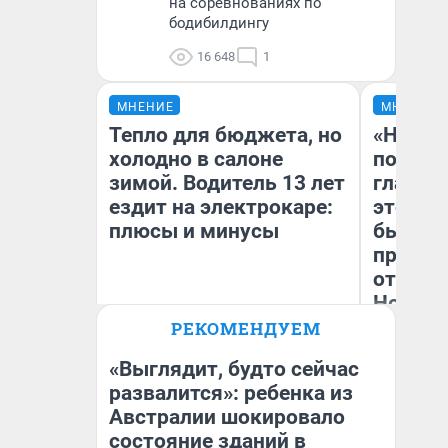
на соревнованиях по
бодибилдингу
16 648
1
МНЕНИЕ
МНЕНИЕ
Тепло для бюджета, но
«Никог
холодно в салоне
победи
зимой. Водитель 13 лет
главны
ездит на электрокаре:
этого г
плюсы и минусы
бьет р
прокат
отзыв 
Нолана
РЕКОМЕНДУЕМ
Ст
Денис Дедюхин
Эк
«Выглядит, будто сейчас
развалится»: ребенка из
Австралии шокировало
состояние зданий в