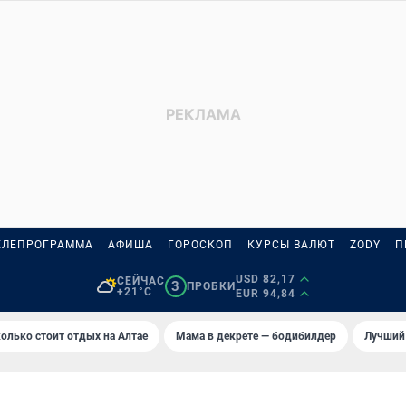
ЕЛЕПРОГРАММА
АФИША
ГОРОСКОП
КУРСЫ ВАЛЮТ
ZODY
П
USD 82,17
СЕЙЧАС
3
ПРОБКИ
+21°C
EUR 94,84
олько стоит отдых на Алтае
Мама в декрете — бодибилдер
Лучший