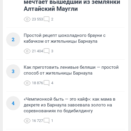
мечтает вышедший из землянки
Алтайский Маугли
23 553
2
Простой рецепт шоколадного брауни с
2
кабачком от жительницы Барнаула
21 404
3
Как приготовить ленивые беляши — простой
3
способ от жительницы Барнаула
18 876
4
«Чемпионкой быть — это кайф»: как мама в
4
декрете из Барнаула завоевала золото на
соревнованиях по бодибилдингу
16 727
1