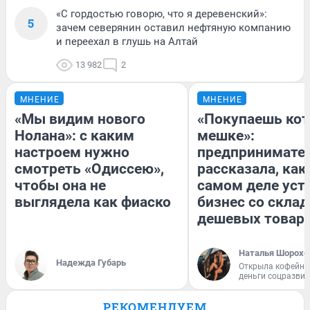
«С гордостью говорю, что я деревенский»:
5
зачем северянин оставил нефтяную компанию
и переехал в глушь на Алтай
13 982
2
МНЕНИЕ
МНЕНИЕ
«Мы видим нового
«Покупаешь кот
Нолана»: с каким
мешке»:
настроем нужно
предпринимате
смотреть «Одиссею»,
рассказала, как
чтобы она не
самом деле уст
выглядела как фиаско
бизнес со скла
дешевых товар
Наталья Шорохо
Надежда Губарь
Открыла кофейну
деньги соцразви
РЕКОМЕНДУЕМ