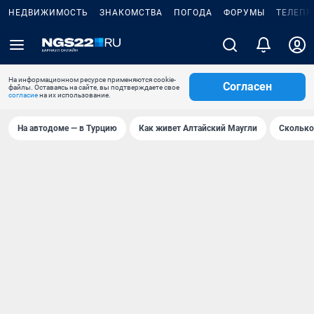
НЕДВИЖИМОСТЬ
ЗНАКОМСТВА
ПОГОДА
ФОРУМЫ
ТЕЛЕПР
На информационном ресурсе применяются cookie-
Согласен
файлы. Оставаясь на сайте, вы подтверждаете свое
согласие
на их использование.
На автодоме — в Турцию
Как живет Алтайский Маугли
Сколько