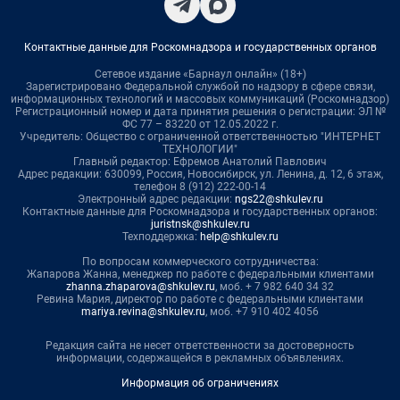
Контактные данные для Роскомнадзора и государственных органов
Сетевое издание «Барнаул онлайн» (18+)
Зарегистрировано Федеральной службой по надзору в сфере связи,
информационных технологий и массовых коммуникаций (Роскомнадзор)
Регистрационный номер и дата принятия решения о регистрации: ЭЛ №
ФС 77 – 83220 от 12.05.2022 г.
Учредитель: Общество с ограниченной ответственностью "ИНТЕРНЕТ
ТЕХНОЛОГИИ"
Главный редактор: Ефремов Анатолий Павлович
Адрес редакции: 630099, Россия, Новосибирск, ул. Ленина, д. 12, 6 этаж,
телефон 8 (912) 222-00-14
Электронный адрес редакции:
ngs22@shkulev.ru
Контактные данные для Роскомнадзора и государственных органов:
juristnsk@shkulev.ru
Техподдержка:
help@shkulev.ru
По вопросам коммерческого сотрудничества:
Жапарова Жанна, менеджер по работе с федеральными клиентами
zhanna.zhaparova@shkulev.ru
, моб. + 7 982 640 34 32
Ревина Мария, директор по работе с федеральными клиентами
mariya.revina@shkulev.ru
, моб. +7 910 402 4056
Редакция сайта не несет ответственности за достоверность
информации, содержащейся в рекламных объявлениях.
Информация об ограничениях