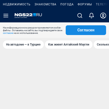
НЕДВИЖИМОСТЬ
ЗНАКОМСТВА
ПОГОДА
ФОРУМЫ
ТЕЛЕПР
На информационном ресурсе применяются cookie-
Согласен
файлы. Оставаясь на сайте, вы подтверждаете свое
согласие
на их использование.
На автодоме — в Турцию
Как живет Алтайский Маугли
Сколько