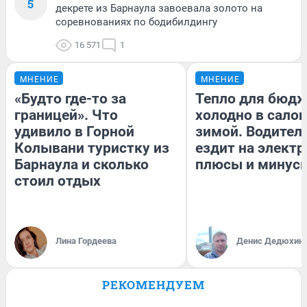
5
декрете из Барнаула завоевала золото на
соревнованиях по бодибилдингу
16 571
1
МНЕНИЕ
МНЕНИЕ
«Будто где-то за
Тепло для бюдж
границей». Что
холодно в сало
удивило в Горной
зимой. Водитель
Колывани туристку из
ездит на электр
Барнаула и сколько
плюсы и минус
стоил отдых
Лина Гордеева
Денис Дедюхин
РЕКОМЕНДУЕМ