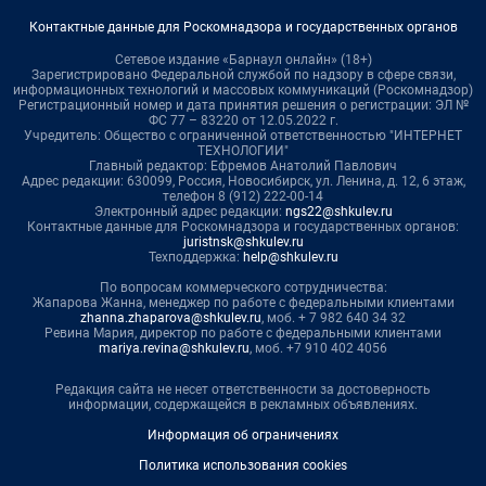
Контактные данные для Роскомнадзора и государственных органов
Сетевое издание «Барнаул онлайн» (18+)
Зарегистрировано Федеральной службой по надзору в сфере связи,
информационных технологий и массовых коммуникаций (Роскомнадзор)
Регистрационный номер и дата принятия решения о регистрации: ЭЛ №
ФС 77 – 83220 от 12.05.2022 г.
Учредитель: Общество с ограниченной ответственностью "ИНТЕРНЕТ
ТЕХНОЛОГИИ"
Главный редактор: Ефремов Анатолий Павлович
Адрес редакции: 630099, Россия, Новосибирск, ул. Ленина, д. 12, 6 этаж,
телефон 8 (912) 222-00-14
Электронный адрес редакции:
ngs22@shkulev.ru
Контактные данные для Роскомнадзора и государственных органов:
juristnsk@shkulev.ru
Техподдержка:
help@shkulev.ru
По вопросам коммерческого сотрудничества:
Жапарова Жанна, менеджер по работе с федеральными клиентами
zhanna.zhaparova@shkulev.ru
, моб. + 7 982 640 34 32
Ревина Мария, директор по работе с федеральными клиентами
mariya.revina@shkulev.ru
, моб. +7 910 402 4056
Редакция сайта не несет ответственности за достоверность
информации, содержащейся в рекламных объявлениях.
Информация об ограничениях
Политика использования cookies