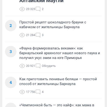
Алтайский Маугли
23 323
2
Простой рецепт шоколадного брауни с
2
кабачком от жительницы Барнаула
21 284
3
«Фауна формировалась веками»: как
3
барнаульский арахнолог нашел нового паука и
получил укус змеи на юге Приморья
20 921
Обсудить
Как приготовить ленивые беляши — простой
4
способ от жительницы Барнаула
17 756
4
«Чемпионкой быть — это кайф»: как мама в