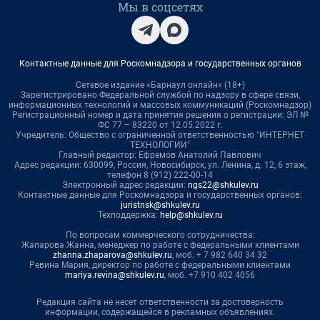
Мы в соцсетях
Контактные данные для Роскомнадзора и государственных органов
Сетевое издание «Барнаул онлайн» (18+)
Зарегистрировано Федеральной службой по надзору в сфере связи,
информационных технологий и массовых коммуникаций (Роскомнадзор)
Регистрационный номер и дата принятия решения о регистрации: ЭЛ №
ФС 77 – 83220 от 12.05.2022 г.
Учредитель: Общество с ограниченной ответственностью "ИНТЕРНЕТ
ТЕХНОЛОГИИ"
Главный редактор: Ефремов Анатолий Павлович
Адрес редакции: 630099, Россия, Новосибирск, ул. Ленина, д. 12, 6 этаж,
телефон 8 (912) 222-00-14
Электронный адрес редакции:
ngs22@shkulev.ru
Контактные данные для Роскомнадзора и государственных органов:
juristnsk@shkulev.ru
Техподдержка:
help@shkulev.ru
По вопросам коммерческого сотрудничества:
Жапарова Жанна, менеджер по работе с федеральными клиентами
zhanna.zhaparova@shkulev.ru
, моб. + 7 982 640 34 32
Ревина Мария, директор по работе с федеральными клиентами
mariya.revina@shkulev.ru
, моб. +7 910 402 4056
Редакция сайта не несет ответственности за достоверность
информации, содержащейся в рекламных объявлениях.