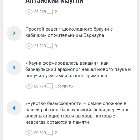
Алтайский Маугли
23 228
2
Простой рецепт шоколадного брауни с
2
кабачком от жительницы Барнаула
21 219
3
«Фауна формировалась веками»: как
3
барнаульский арахнолог нашел нового паука и
получил укус змеи на юге Приморья
20 774
Обсудить
«Чувство безысходности — самое сложное в
4
нашей работе»: барнаульский фельдшер — про
опасных пациентов и вызовы, которые
навсегда остаются в памяти
20 619
2