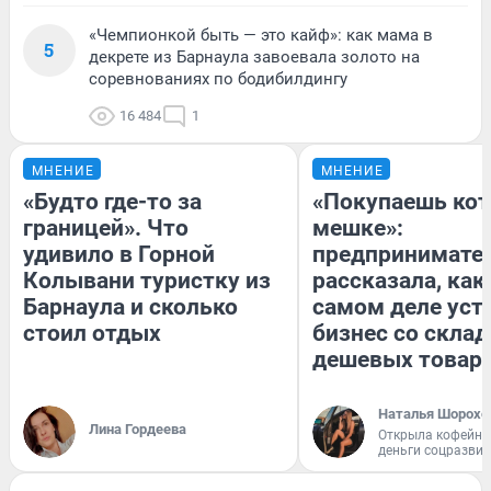
«Чемпионкой быть — это кайф»: как мама в
5
декрете из Барнаула завоевала золото на
соревнованиях по бодибилдингу
16 484
1
МНЕНИЕ
МНЕНИЕ
«Будто где-то за
«Покупаешь кот
границей». Что
мешке»:
удивило в Горной
предпринимате
Колывани туристку из
рассказала, как
Барнаула и сколько
самом деле уст
стоил отдых
бизнес со скла
дешевых товар
Наталья Шорохо
Лина Гордеева
Открыла кофейну
деньги соцразви