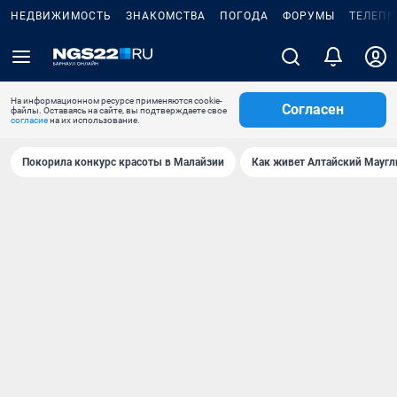
НЕДВИЖИМОСТЬ
ЗНАКОМСТВА
ПОГОДА
ФОРУМЫ
ТЕЛЕПР
На информационном ресурсе применяются cookie-
Согласен
файлы. Оставаясь на сайте, вы подтверждаете свое
согласие
на их использование.
Покорила конкурс красоты в Малайзии
Как живет Алтайский Маугл