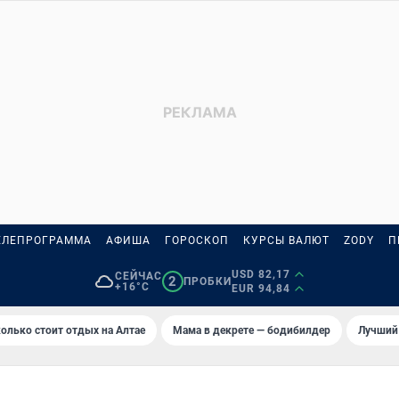
ЕЛЕПРОГРАММА
АФИША
ГОРОСКОП
КУРСЫ ВАЛЮТ
ZODY
П
USD 82,17
СЕЙЧАС
2
ПРОБКИ
+16°C
EUR 94,84
олько стоит отдых на Алтае
Мама в декрете — бодибилдер
Лучший