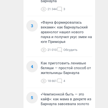
Барнаула
21 344
3
«Фауна формировалась
3
веками»: как барнаульский
арахнолог нашел нового
паука и получил укус змеи на
юге Приморья
21 010
Обсудить
Как приготовить ленивые
4
беляши — простой способ от
жительницы Барнаула
18 661
4
«Чемпионкой быть — это
5
кайф»: как мама в декрете из
Барнаула завоевала золото