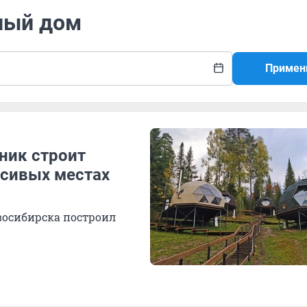
ьный дом
Примен
ник строит
асивых местах
восибирска построил