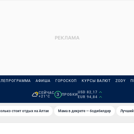
ЕЛЕПРОГРАММА
АФИША
ГОРОСКОП
КУРСЫ ВАЛЮТ
ZODY
П
USD 82,17
СЕЙЧАС
3
ПРОБКИ
+21°C
EUR 94,84
олько стоит отдых на Алтае
Мама в декрете — бодибилдер
Лучший