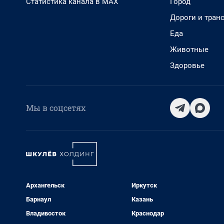
Статистика канала в MAX
Город
Дороги и тран
Еда
Животные
Здоровье
Мы в соцсетях
Архангельск
Иркутск
Барнаул
Казань
Владивосток
Краснодар