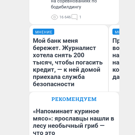
на соревнованиях по
бодибилдингу
16 646
1
МНЕНИЕ
МНЕНИЕ
Мой банк меня
Продаш
бережет. Журналист
возьмут
хотела снять 200
нам го
тысяч, чтобы погасить
налого
кредит, — к ней домой
коснет
приехала служба
даже р
безопасности
РЕКОМЕНДУЕМ
Ксения Владимирская
Ан
Автор мнения
«Напоминает куриное
мясо»: ярославцы нашли в
лесу необычный гриб —
что это