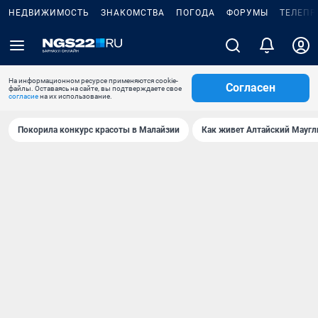
НЕДВИЖИМОСТЬ
ЗНАКОМСТВА
ПОГОДА
ФОРУМЫ
ТЕЛЕПР
На информационном ресурсе применяются cookie-
Согласен
файлы. Оставаясь на сайте, вы подтверждаете свое
согласие
на их использование.
Покорила конкурс красоты в Малайзии
Как живет Алтайский Маугл