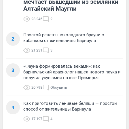
мечтает вышедший из землянки
Алтайский Маугли
23 246
2
Простой рецепт шоколадного брауни с
2
кабачком от жительницы Барнаула
21 231
3
«Фауна формировалась веками»: как
3
барнаульский арахнолог нашел нового паука и
получил укус змеи на юге Приморья
20 798
Обсудить
Как приготовить ленивые беляши — простой
4
способ от жительницы Барнаула
17 197
4