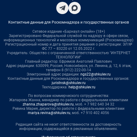
Контактные данные для Роскомнадзора и государственных органов
Сетевое издание «Барнаул онлайн» (18+)
Зарегистрировано Федеральной службой по надзору в сфере связи,
информационных технологий и массовых коммуникаций (Роскомнадзор)
Регистрационный номер и дата принятия решения о регистрации: ЭЛ №
ФС 77 – 83220 от 12.05.2022 г.
Учредитель: Общество с ограниченной ответственностью "ИНТЕРНЕТ
ТЕХНОЛОГИИ"
Главный редактор: Ефремов Анатолий Павлович
Адрес редакции: 630099, Россия, Новосибирск, ул. Ленина, д. 12, 6 этаж,
телефон 8 (912) 222-00-14
Электронный адрес редакции:
ngs22@shkulev.ru
Контактные данные для Роскомнадзора и государственных органов:
juristnsk@shkulev.ru
Техподдержка:
help@shkulev.ru
По вопросам коммерческого сотрудничества:
Жапарова Жанна, менеджер по работе с федеральными клиентами
zhanna.zhaparova@shkulev.ru
, моб. + 7 982 640 34 32
Ревина Мария, директор по работе с федеральными клиентами
mariya.revina@shkulev.ru
, моб. +7 910 402 4056
Редакция сайта не несет ответственности за достоверность
информации, содержащейся в рекламных объявлениях.