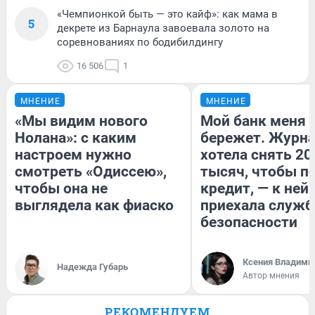
«Чемпионкой быть — это кайф»: как мама в
5
декрете из Барнаула завоевала золото на
соревнованиях по бодибилдингу
16 506
1
МНЕНИЕ
МНЕНИЕ
«Мы видим нового
Мой банк меня
Нолана»: с каким
бережет. Журн
настроем нужно
хотела снять 20
смотреть «Одиссею»,
тысяч, чтобы п
чтобы она не
кредит, — к ней
выглядела как фиаско
приехала служб
безопасности
Ксения Владими
Надежда Губарь
Автор мнения
РЕКОМЕНДУЕМ