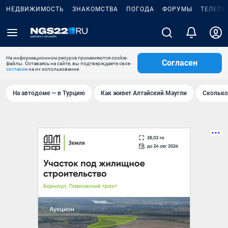
НЕДВИЖИМОСТЬ
ЗНАКОМСТВА
ПОГОДА
ФОРУМЫ
ТЕЛЕПР
На информационном ресурсе применяются cookie-
Согласен
файлы. Оставаясь на сайте, вы подтверждаете свое
согласие
на их использование.
На автодоме — в Турцию
Как живет Алтайский Маугли
Сколько