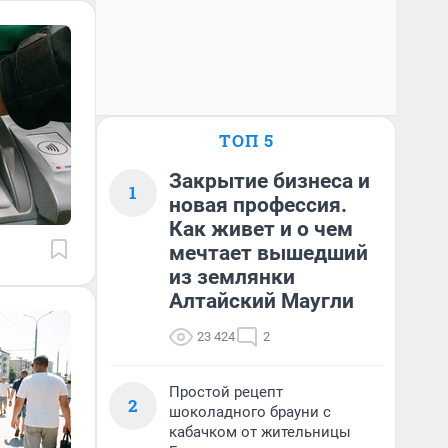
ТОП 5
Закрытие бизнеса и
1
новая профессия.
Как живет и о чем
мечтает вышедший
из землянки
Алтайский Маугли
23 424
2
Простой рецепт
2
шоколадного брауни с
кабачком от жительницы