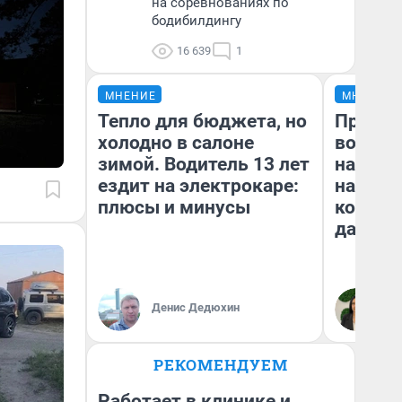
на соревнованиях по
бодибилдингу
16 639
1
МНЕНИЕ
МНЕНИЕ
Тепло для бюджета, но
Продаш
холодно в салоне
возьмут
зимой. Водитель 13 лет
нам го
ездит на электрокаре:
налого
плюсы и минусы
коснет
даже р
Денис Дедюхин
Ан
РЕКОМЕНДУЕМ
Работает в клинике и