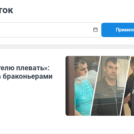
ток
Примен
елю плевать»:
а браконьерами