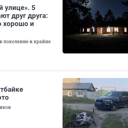
й улице». 5
ют друг друга:
о хорошо и
в поколение и крайне
итбайке
ото
иков