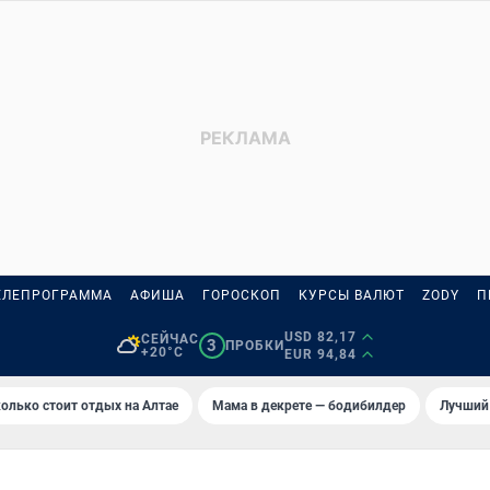
ЕЛЕПРОГРАММА
АФИША
ГОРОСКОП
КУРСЫ ВАЛЮТ
ZODY
П
USD 82,17
СЕЙЧАС
3
ПРОБКИ
+20°C
EUR 94,84
олько стоит отдых на Алтае
Мама в декрете — бодибилдер
Лучший