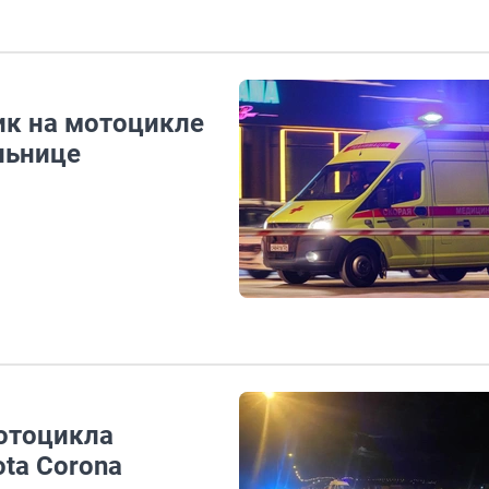
ик на мотоцикле
льнице
мотоцикла
ota Corona