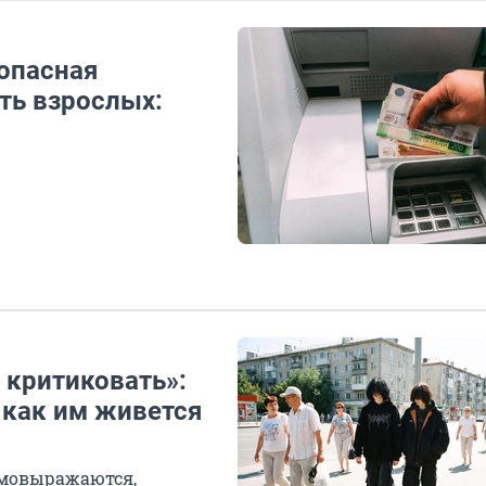
 опасная
ть взрослых:
о критиковать»:
 как им живется
амовыражаются,