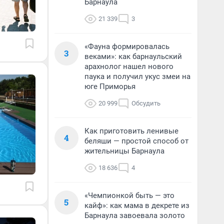
Барнаула
21 339
3
«Фауна формировалась
3
веками»: как барнаульский
арахнолог нашел нового
паука и получил укус змеи на
юге Приморья
20 999
Обсудить
Как приготовить ленивые
4
беляши — простой способ от
жительницы Барнаула
18 636
4
«Чемпионкой быть — это
5
кайф»: как мама в декрете из
Барнаула завоевала золото