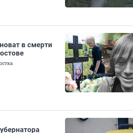
иноват в смерти
Ростове
остка
губернатора