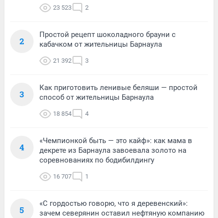
23 523
2
Простой рецепт шоколадного брауни с
2
кабачком от жительницы Барнаула
21 392
3
Как приготовить ленивые беляши — простой
3
способ от жительницы Барнаула
18 854
4
«Чемпионкой быть — это кайф»: как мама в
4
декрете из Барнаула завоевала золото на
соревнованиях по бодибилдингу
16 707
1
«С гордостью говорю, что я деревенский»:
5
зачем северянин оставил нефтяную компанию