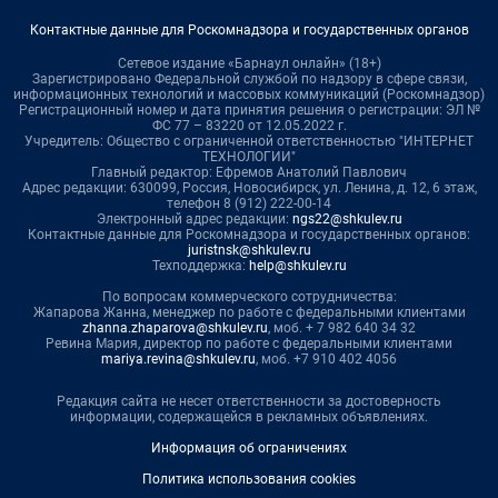
Контактные данные для Роскомнадзора и государственных органов
Сетевое издание «Барнаул онлайн» (18+)
Зарегистрировано Федеральной службой по надзору в сфере связи,
информационных технологий и массовых коммуникаций (Роскомнадзор)
Регистрационный номер и дата принятия решения о регистрации: ЭЛ №
ФС 77 – 83220 от 12.05.2022 г.
Учредитель: Общество с ограниченной ответственностью "ИНТЕРНЕТ
ТЕХНОЛОГИИ"
Главный редактор: Ефремов Анатолий Павлович
Адрес редакции: 630099, Россия, Новосибирск, ул. Ленина, д. 12, 6 этаж,
телефон 8 (912) 222-00-14
Электронный адрес редакции:
ngs22@shkulev.ru
Контактные данные для Роскомнадзора и государственных органов:
juristnsk@shkulev.ru
Техподдержка:
help@shkulev.ru
По вопросам коммерческого сотрудничества:
Жапарова Жанна, менеджер по работе с федеральными клиентами
zhanna.zhaparova@shkulev.ru
, моб. + 7 982 640 34 32
Ревина Мария, директор по работе с федеральными клиентами
mariya.revina@shkulev.ru
, моб. +7 910 402 4056
Редакция сайта не несет ответственности за достоверность
информации, содержащейся в рекламных объявлениях.
Информация об ограничениях
Политика использования cookies