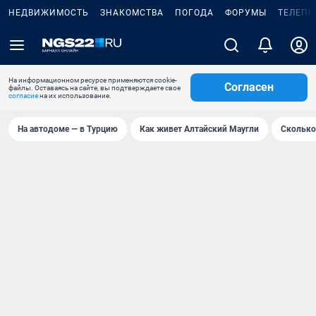
НЕДВИЖИМОСТЬ
ЗНАКОМСТВА
ПОГОДА
ФОРУМЫ
ТЕЛЕПР
На информационном ресурсе применяются cookie-
Согласен
файлы. Оставаясь на сайте, вы подтверждаете свое
согласие
на их использование.
На автодоме — в Турцию
Как живет Алтайский Маугли
Сколько