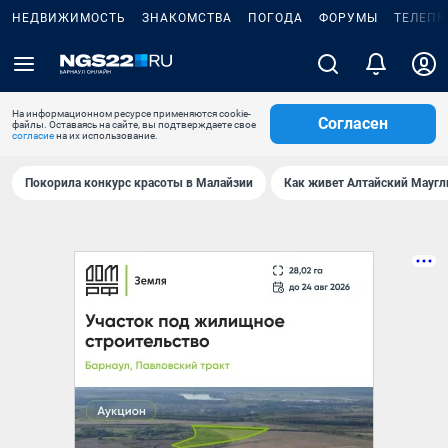
НЕДВИЖИМОСТЬ
ЗНАКОМСТВА
ПОГОДА
ФОРУМЫ
ТЕЛЕПР
На информационном ресурсе применяются cookie-
Согласен
файлы. Оставаясь на сайте, вы подтверждаете свое
согласие
на их использование.
Покорила конкурс красоты в Малайзии
Как живет Алтайский Маугл