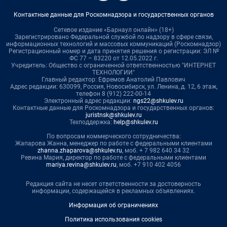
Контактные данные для Роскомнадзора и государственных органов
Сетевое издание «Барнаул онлайн» (18+)
Зарегистрировано Федеральной службой по надзору в сфере связи,
информационных технологий и массовых коммуникаций (Роскомнадзор)
Регистрационный номер и дата принятия решения о регистрации: ЭЛ №
ФС 77 – 83220 от 12.05.2022 г.
Учредитель: Общество с ограниченной ответственностью "ИНТЕРНЕТ
ТЕХНОЛОГИИ"
Главный редактор: Ефремов Анатолий Павлович
Адрес редакции: 630099, Россия, Новосибирск, ул. Ленина, д. 12, 6 этаж,
телефон 8 (912) 222-00-14
Электронный адрес редакции:
ngs22@shkulev.ru
Контактные данные для Роскомнадзора и государственных органов:
juristnsk@shkulev.ru
Техподдержка:
help@shkulev.ru
По вопросам коммерческого сотрудничества:
Жапарова Жанна, менеджер по работе с федеральными клиентами
zhanna.zhaparova@shkulev.ru
, моб. + 7 982 640 34 32
Ревина Мария, директор по работе с федеральными клиентами
mariya.revina@shkulev.ru
, моб. +7 910 402 4056
Редакция сайта не несет ответственности за достоверность
информации, содержащейся в рекламных объявлениях.
Информация об ограничениях
Политика использования cookies