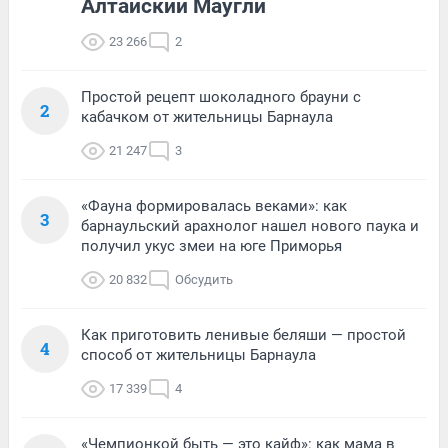
Алтайский Маугли
23 266
2
Простой рецепт шоколадного брауни с
2
кабачком от жительницы Барнаула
21 247
3
«Фауна формировалась веками»: как
3
барнаульский арахнолог нашел нового паука и
получил укус змеи на юге Приморья
20 832
Обсудить
Как приготовить ленивые беляши — простой
4
способ от жительницы Барнаула
17 339
4
«Чемпионкой быть — это кайф»: как мама в