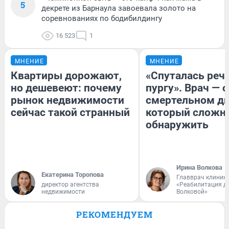
5
декрете из Барнаула завоевала золото на
соревнованиях по бодибилдингу
16 523
1
МНЕНИЕ
МНЕНИЕ
Квартиры дорожают,
«Спуталась речь
но дешевеют: почему
пургу». Врач — о
рынок недвижимости
смертельном ди
сейчас такой странный
который сложн
обнаружить
Ирина Волкова
Екатерина Торопова
Главврач клиник
директор агентства
«Реабилитация д
недвижимости
Волковой»
РЕКОМЕНДУЕМ