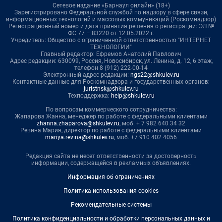
Сетевое издание «Барнаул онлайн» (18+)
Зарегистрировано Федеральной службой по надзору в сфере связи,
информационных технологий и массовых коммуникаций (Роскомнадзор)
Регистрационный номер и дата принятия решения о регистрации: ЭЛ №
ФС 77 – 83220 от 12.05.2022 г.
Учредитель: Общество с ограниченной ответственностью "ИНТЕРНЕТ
ТЕХНОЛОГИИ"
Главный редактор: Ефремов Анатолий Павлович
Адрес редакции: 630099, Россия, Новосибирск, ул. Ленина, д. 12, 6 этаж,
телефон 8 (912) 222-00-14
Электронный адрес редакции:
ngs22@shkulev.ru
Контактные данные для Роскомнадзора и государственных органов:
juristnsk@shkulev.ru
Техподдержка:
help@shkulev.ru
По вопросам коммерческого сотрудничества:
Жапарова Жанна, менеджер по работе с федеральными клиентами
zhanna.zhaparova@shkulev.ru
, моб. + 7 982 640 34 32
Ревина Мария, директор по работе с федеральными клиентами
mariya.revina@shkulev.ru
, моб. +7 910 402 4056
Редакция сайта не несет ответственности за достоверность
информации, содержащейся в рекламных объявлениях.
Информация об ограничениях
Политика использования cookies
Рекомендательные системы
Политика конфиденциальности и обработки персональных данных и