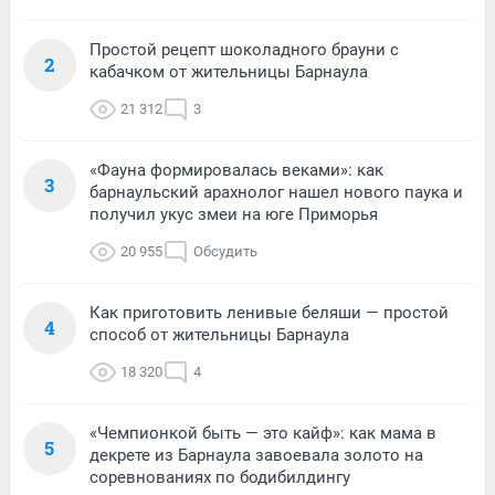
Простой рецепт шоколадного брауни с
2
кабачком от жительницы Барнаула
21 312
3
«Фауна формировалась веками»: как
3
барнаульский арахнолог нашел нового паука и
получил укус змеи на юге Приморья
20 955
Обсудить
Как приготовить ленивые беляши — простой
4
способ от жительницы Барнаула
18 320
4
«Чемпионкой быть — это кайф»: как мама в
5
декрете из Барнаула завоевала золото на
соревнованиях по бодибилдингу