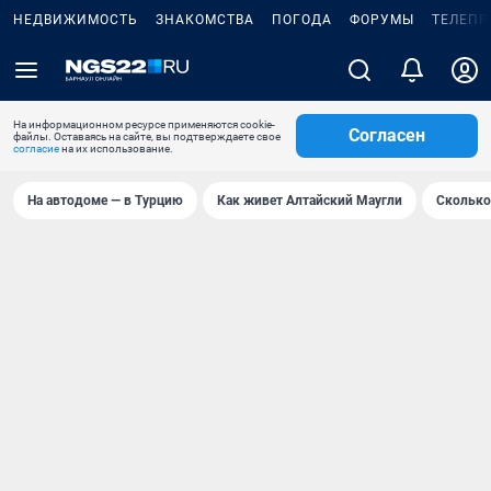
НЕДВИЖИМОСТЬ
ЗНАКОМСТВА
ПОГОДА
ФОРУМЫ
ТЕЛЕПР
На информационном ресурсе применяются cookie-
Согласен
файлы. Оставаясь на сайте, вы подтверждаете свое
согласие
на их использование.
На автодоме — в Турцию
Как живет Алтайский Маугли
Сколько