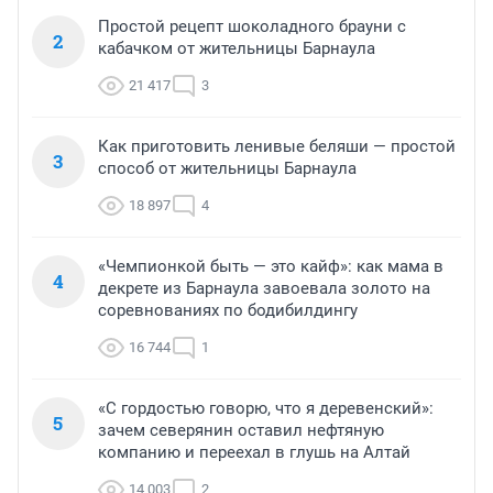
Простой рецепт шоколадного брауни с
2
кабачком от жительницы Барнаула
21 417
3
Как приготовить ленивые беляши — простой
3
способ от жительницы Барнаула
18 897
4
«Чемпионкой быть — это кайф»: как мама в
4
декрете из Барнаула завоевала золото на
соревнованиях по бодибилдингу
16 744
1
«С гордостью говорю, что я деревенский»:
5
зачем северянин оставил нефтяную
компанию и переехал в глушь на Алтай
14 003
2