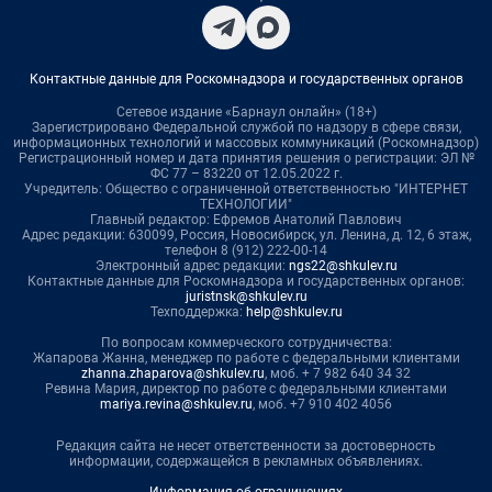
Контактные данные для Роскомнадзора и государственных органов
Сетевое издание «Барнаул онлайн» (18+)
Зарегистрировано Федеральной службой по надзору в сфере связи,
информационных технологий и массовых коммуникаций (Роскомнадзор)
Регистрационный номер и дата принятия решения о регистрации: ЭЛ №
ФС 77 – 83220 от 12.05.2022 г.
Учредитель: Общество с ограниченной ответственностью "ИНТЕРНЕТ
ТЕХНОЛОГИИ"
Главный редактор: Ефремов Анатолий Павлович
Адрес редакции: 630099, Россия, Новосибирск, ул. Ленина, д. 12, 6 этаж,
телефон 8 (912) 222-00-14
Электронный адрес редакции:
ngs22@shkulev.ru
Контактные данные для Роскомнадзора и государственных органов:
juristnsk@shkulev.ru
Техподдержка:
help@shkulev.ru
По вопросам коммерческого сотрудничества:
Жапарова Жанна, менеджер по работе с федеральными клиентами
zhanna.zhaparova@shkulev.ru
, моб. + 7 982 640 34 32
Ревина Мария, директор по работе с федеральными клиентами
mariya.revina@shkulev.ru
, моб. +7 910 402 4056
Редакция сайта не несет ответственности за достоверность
информации, содержащейся в рекламных объявлениях.