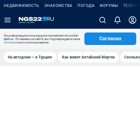
НЕДВИЖИМОСТЬ
ЗНАКОМСТВА
ПОГОДА
ФОРУМЫ
ТЕЛЕПР
На информационном ресурсе применяются cookie-
Согласен
файлы. Оставаясь на сайте, вы подтверждаете свое
согласие
на их использование.
На автодоме — в Турцию
Как живет Алтайский Маугли
Сколько